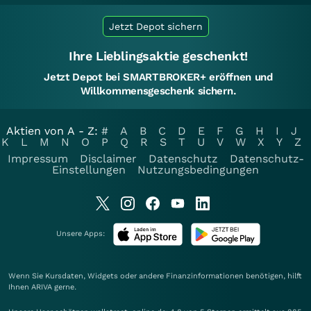
Jetzt Depot sichern
Ihre Lieblingsaktie geschenkt!
Jetzt Depot bei SMARTBROKER+ eröffnen und
Willkommensgeschenk sichern.
Aktien von A - Z:
#
A
B
C
D
E
F
G
H
I
J
K
L
M
N
O
P
Q
R
S
T
U
V
W
X
Y
Z
Impressum
Disclaimer
Datenschutz
Datenschutz-
Einstellungen
Nutzungsbedingungen
Unsere Apps:
Wenn Sie Kursdaten, Widgets oder andere Finanzinformationen benötigen, hilft
Ihnen
ARIVA
gerne.