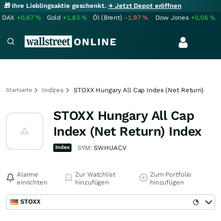
🎁 Ihre Lieblingsaktie geschenkt.
→ Jetzt Depot eröffnen
DAX
+0,67
%
Gold
+1,83
%
Öl (Brent)
-1,97
%
Dow Jones
+0,06
%
Indizes
STOXX Hungary All Cap Index (Net Return)
Startseite
STOXX Hungary All Cap
Index (Net Return) Index
Index
SYM:
SWHUACV
Alarme
Zur Watchlist
Zum Portfolio
einrichten
hinzufügen
hinzufügen
STOXX