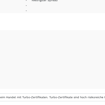
-
Niedrigster Spread
-
-
eim Handel mit Turbo-Zertifikaten. Turbo-Zertifikate sind hoch risikoreiche P