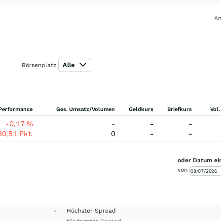
An
Alle
Börsenplatz
Performance
Ges. Umsatz/Volumen
Geldkurs
Briefkurs
Vol.
-0,17
%
-
-
-
30,51
Pkt.
0
-
-
oder Datum ei
von
-
Höchster Spread