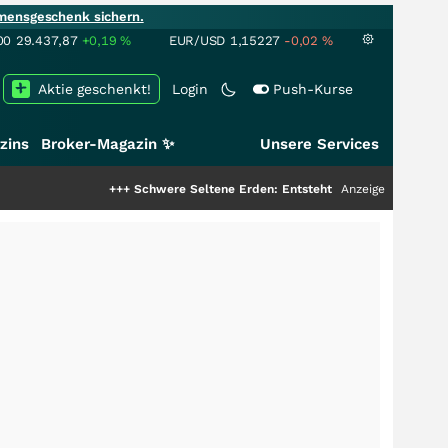
mensgeschenk sichern.
00
29.437,87
+0,19
%
EUR/USD
1,15227
-0,02
%
Aktie geschenkt!
Login
Push-Kurse
zins
Broker-Magazin ✨
Unsere Services
+++
Schwere Seltene Erden: Entsteht hier die nächste Milliarde
Anzeige