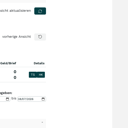
sicht aktualisieren
vorherige Ansicht
 Geld/Brief
Details
0
TS
HK
0
ngeben:
bis
-