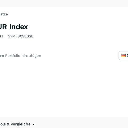
lätze
UR Index
4T
SYM:
SX5ESSE
m Portfolio hinzufügen
ools & Vergleiche