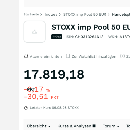
Indizes
STOXX imp Pool 50 EUR
Handelsp
Startseite
STOXX imp Pool 50 E
Index
ISIN:
CH0313264613
WKN:
A18T
Alarme einrichten
Zur Watchlist hinzufügen
Zu
17.819,18
-0,17
PKT
%
-30,51
PKT
Letzter Kurs
06.08.26
STOXX
Übersicht
Kurse & Analysen
Forum
T