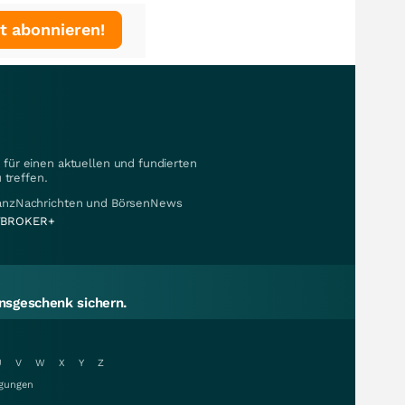
t abonnieren!
für einen aktuellen und fundierten
 treffen.
nanzNachrichten und BörsenNews
BROKER+
sgeschenk sichern.
U
V
W
X
Y
Z
gungen