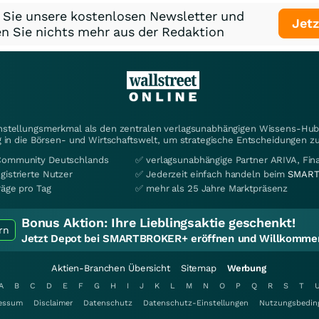
 Sie unsere kostenlosen Newsletter und
Jetz
n Sie nichts mehr aus der Redaktion
instellungsmerkmal als den zentralen verlagsunabhängigen Wissens-Hub 
 in die Börsen- und Wirtschaftswelt, um strategische Entscheidungen zu
Community Deutschlands
✅ verlagsunabhängige Partner ARIVA, Fi
gistrierte Nutzer
✅ Jederzeit einfach handeln beim
SMART
räge pro Tag
✅ mehr als 25 Jahre Marktpräsenz
Bonus Aktion:
Ihre Lieblingsaktie geschenkt!
rn
Jetzt Depot bei SMARTBROKER+ eröffnen und Willkommen
Aktien-Branchen Übersicht
Sitemap
Werbung
A
B
C
D
E
F
G
H
I
J
K
L
M
N
O
P
Q
R
S
T
essum
Disclaimer
Datenschutz
Datenschutz-Einstellungen
Nutzungsbedin