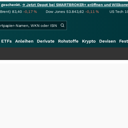
ie geschenkt.
→ Jetzt Depot bei SMARTBROKER+ eröffnen und Willkom
(Brent)
83,40
-0,17
%
Dow Jones
53.843,62
-0,11
%
US Tech 1
ETFs
Anleihen
Derivate
Rohstoffe
Krypto
Devisen
Fest