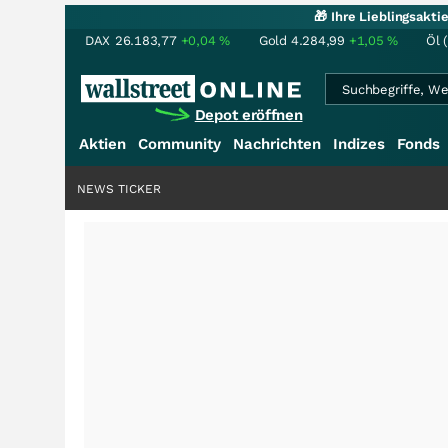
🎁 Ihre Lieblingsakt
DAX
26.183,77
+0,04
%
Gold
4.284,99
+1,05
%
Öl 
Depot eröffnen
Aktien
Community
Nachrichten
Indizes
Fonds
NEWS TICKER