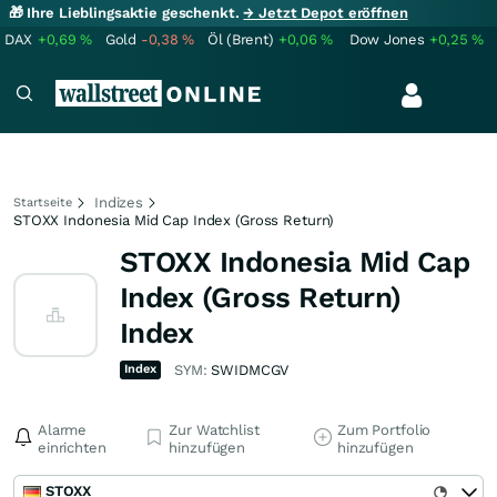
🎁 Ihre Lieblingsaktie geschenkt.
→ Jetzt Depot eröffnen
DAX
+0,69
%
Gold
-0,38
%
Öl (Brent)
+0,06
%
Dow Jones
+0,25
%
Indizes
Startseite
STOXX Indonesia Mid Cap Index (Gross Return)
STOXX Indonesia Mid Cap
Index (Gross Return)
Index
Index
SYM:
SWIDMCGV
Alarme
Zur Watchlist
Zum Portfolio
einrichten
hinzufügen
hinzufügen
STOXX