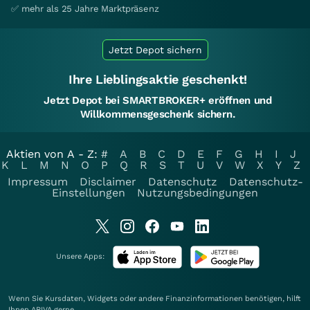
✅ mehr als 25 Jahre Marktpräsenz
Jetzt Depot sichern
Ihre Lieblingsaktie geschenkt!
Jetzt Depot bei SMARTBROKER+ eröffnen und
Willkommensgeschenk sichern.
Aktien von A - Z:
#
A
B
C
D
E
F
G
H
I
J
K
L
M
N
O
P
Q
R
S
T
U
V
W
X
Y
Z
Impressum
Disclaimer
Datenschutz
Datenschutz-
Einstellungen
Nutzungsbedingungen
Unsere Apps:
Wenn Sie Kursdaten, Widgets oder andere Finanzinformationen benötigen, hilft
Ihnen
ARIVA
gerne.