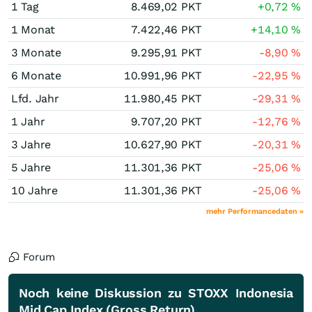
1 Tag
8.469,02
PKT
+0,72
%
1 Monat
7.422,46
PKT
+14,10
%
3 Monate
9.295,91
PKT
-8,90
%
6 Monate
10.991,96
PKT
-22,95
%
Lfd. Jahr
11.980,45
PKT
-29,31
%
1 Jahr
9.707,20
PKT
-12,76
%
3 Jahre
10.627,90
PKT
-20,31
%
5 Jahre
11.301,36
PKT
-25,06
%
10 Jahre
11.301,36
PKT
-25,06
%
mehr Performancedaten »
Forum
Noch keine Diskussion zu STOXX Indonesia
Mid Cap Index (Gross Return)