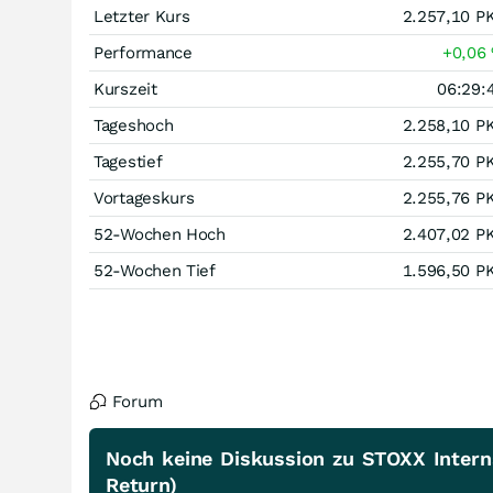
Letzter Kurs
2.257,10
P
Performance
+0,06
Kurszeit
06:29:
Tageshoch
2.258,10
P
Tagestief
2.255,70
P
Vortageskurs
2.255,76
P
52-Wochen Hoch
2.407,02
P
52-Wochen Tief
1.596,50
P
Forum
Noch keine Diskussion zu STOXX Intern
Return)