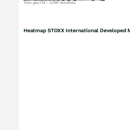
Foto: gary718 - 123RF Stockfoto
Heatmap STOXX International Developed M