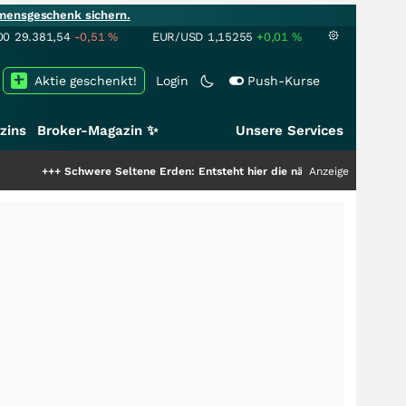
mensgeschenk sichern.
00
29.381,54
-0,51
%
EUR/USD
1,15255
+0,01
%
Aktie geschenkt!
Login
Push-Kurse
zins
Broker-Magazin ✨
Unsere Services
chwere Seltene Erden: Entsteht hier die nächste Milliardenstory?
Anzeige
+++