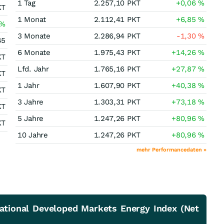
1 Tag
2.257,10
PKT
+0,06
%
KT
1 Monat
2.112,41
PKT
+6,85
%
%
3 Monate
2.286,94
PKT
-1,30
%
45
6 Monate
1.975,43
PKT
+14,26
%
KT
Lfd. Jahr
1.765,16
PKT
+27,87
%
KT
1 Jahr
1.607,90
PKT
+40,38
%
KT
3 Jahre
1.303,31
PKT
+73,18
%
KT
5 Jahre
1.247,26
PKT
+80,96
%
KT
10 Jahre
1.247,26
PKT
+80,96
%
mehr Performancedaten »
ational Developed Markets Energy Index (Net