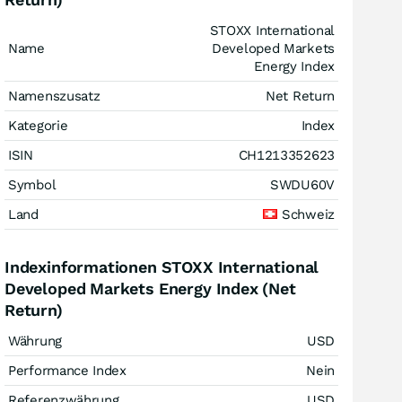
STOXX International
Name
Developed Markets
Energy Index
Namenszusatz
Net Return
Kategorie
Index
ISIN
CH1213352623
Symbol
SWDU60V
Land
Schweiz
Indexinformationen STOXX International
Developed Markets Energy Index (Net
Return)
Währung
USD
Performance Index
Nein
Referenzwährung
USD