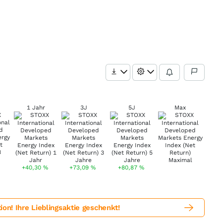
1 Jahr
3J
5J
Max
+40,30
%
+73,09
%
+80,87
%
! Ihre Lieblingsaktie geschenkt!