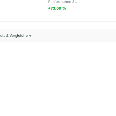
Performance 3 J
+73,09
%
ools & Vergleiche