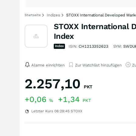
Indizes
STOXX International Developed Marke
Startseite
STOXX International 
Index
Index
ISIN:
CH1213352623
SYM:
SWDU
Alarme einrichten
Zur Watchlist hinzufügen
Zu
2.257,10
PKT
+0,06
+1,34
%
PKT
Letzter Kurs
06:29:45
STOXX