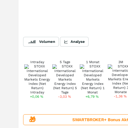
Volumen
Analyse
Intraday
5 Tage
1 Monat
3M
-1,36
%
+0,06
%
-3,03
%
+6,79
%
🎁
SMARTBROKER+ Bonus Aktion