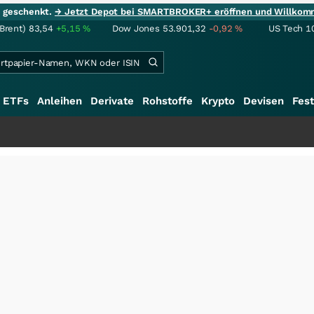
ie geschenkt.
→ Jetzt Depot bei SMARTBROKER+ eröffnen und Willkom
(Brent)
83,54
+5,15
%
Dow Jones
53.901,32
-0,92
%
US Tech 1
ETFs
Anleihen
Derivate
Rohstoffe
Krypto
Devisen
Fest
+++
S