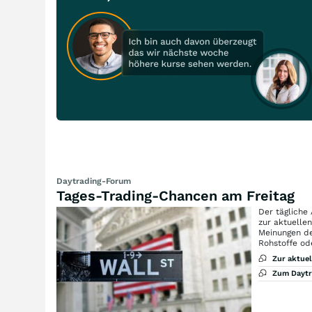
Daytrading-Forum
Tages-Trading-Chancen am Freitag
Der tägliche
zur aktuelle
Meinungen de
Rohstoffe od
Zur aktue
Zum Dayt