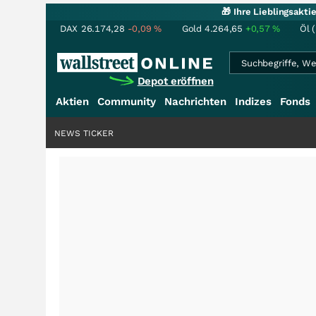
🎁 Ihre Lieblingsakt
DAX
26.174,28
-0,09
%
Gold
4.264,65
+0,57
%
Öl 
Depot eröffnen
Aktien
Community
Nachrichten
Indizes
Fonds
NEWS TICKER