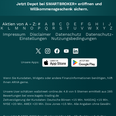
Jetzt Depot bei SMARTBROKER+ eröffnen und
Willkommensgeschenk sichern.
Aktien von A - Z:
#
A
B
C
D
E
F
G
H
I
J
K
L
M
N
O
P
Q
R
S
T
U
V
W
X
Y
Z
Impressum
Disclaimer
Datenschutz
Datenschutz-
Einstellungen
Nutzungsbedingungen
Unsere Apps:
Wenn Sie Kursdaten, Widgets oder andere Finanzinformationen benötigen, hilft
Ihnen
ARIVA
gerne.
Unsere User schätzen wallstreet-online.de: 4.8 von 5 Sternen ermittelt aus 285
Bewertungen bei www.kagels-trading.de
Zeitverzögerung der Kursdaten: Deutsche Börsen +15 Min. NASDAQ +15 Min.
NYSE +20 Min. AMEX +20 Min. Dow Jones +15 Min. Alle Angaben ohne Gewähr.