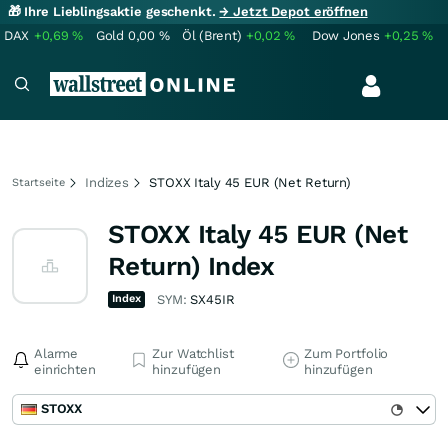
🎁 Ihre Lieblingsaktie geschenkt.
→ Jetzt Depot eröffnen
DAX
+0,69
%
Gold
0,00
%
Öl (Brent)
+0,02
%
Dow Jones
+0,25
%
Indizes
STOXX Italy 45 EUR (Net Return)
Startseite
STOXX Italy 45 EUR (Net
Return) Index
Index
SYM:
SX45IR
Alarme
Zur Watchlist
Zum Portfolio
einrichten
hinzufügen
hinzufügen
STOXX