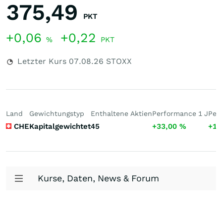
375,49
PKT
+0,06
+0,22
%
PKT
Letzter Kurs
07.08.26
STOXX
Land
Gewichtungstyp
Enthaltene Aktien
Performance 1 J
Per
CHE
Kapitalgewichtet
45
+33,00
%
+10
Kurse, Daten, News & Forum