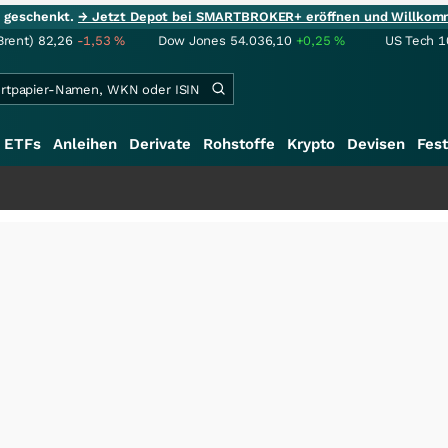
ie geschenkt.
→ Jetzt Depot bei SMARTBROKER+ eröffnen und Willkom
Brent)
82,26
-1,53
%
Dow Jones
54.036,10
+0,25
%
US Tech 1
ETFs
Anleihen
Derivate
Rohstoffe
Krypto
Devisen
Fest