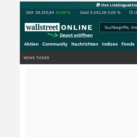
🎁 Ihre Lieblingsakt
DAX
26.355,84
+0,69
%
Gold
4.342,26
0,00
%
Öl (
Depot eröffnen
Aktien
Community
Nachrichten
Indizes
Fonds
NEWS TICKER