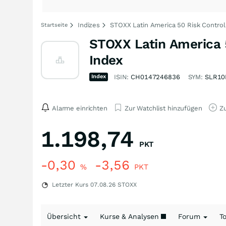
Indizes
STOXX Latin America 50 Risk Control
Startseite
STOXX Latin America 
Index
Index
ISIN:
CH0147246836
SYM:
SLR10
Alarme einrichten
Zur Watchlist hinzufügen
Zu
1.198,74
PKT
-0,30
-3,56
%
PKT
Letzter Kurs
07.08.26
STOXX
Übersicht
Kurse & Analysen
Forum
T