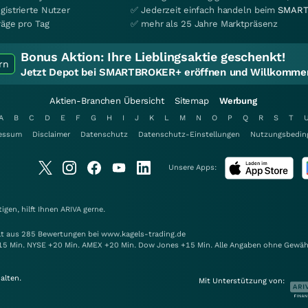
gistrierte Nutzer
✅ Jederzeit einfach handeln beim
SMART
räge pro Tag
✅ mehr als 25 Jahre Marktpräsenz
Bonus Aktion:
Ihre Lieblingsaktie geschenkt!
rn
Jetzt Depot bei SMARTBROKER+ eröffnen und Willkommen
Aktien-Branchen Übersicht
Sitemap
Werbung
A
B
C
D
E
F
G
H
I
J
K
L
M
N
O
P
Q
R
S
T
essum
Disclaimer
Datenschutz
Datenschutz-Einstellungen
Nutzungsbedin
Unsere Apps:
gen, hilft Ihnen
ARIVA
gerne.
elt aus 285 Bewertungen bei www.kagels-trading.de
15 Min. NYSE +20 Min. AMEX +20 Min. Dow Jones +15 Min. Alle Angaben ohne Gewäh
alten.
Mit Unterstützung von: