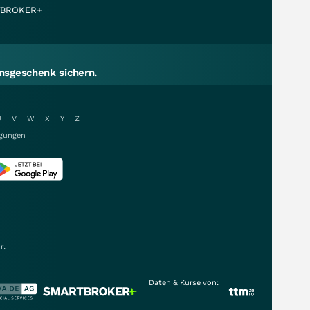
BROKER+
sgeschenk sichern.
U
V
W
X
Y
Z
gungen
r.
Daten & Kurse von: