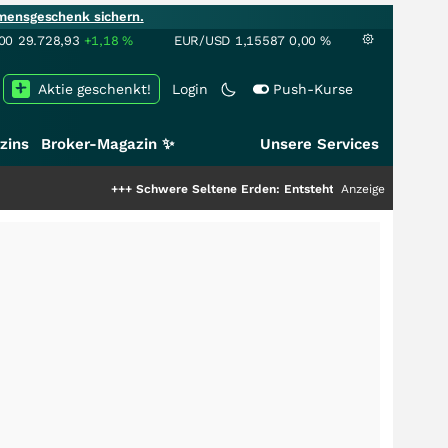
mensgeschenk sichern.
00
29.728,93
+1,18
%
EUR/USD
1,15587
0,00
%
Aktie geschenkt!
Login
Push-Kurse
zins
Broker-Magazin ✨
Unsere Services
+++
Schwere Seltene Erden: Entsteht hier die nächste Milliarde
Anzeige