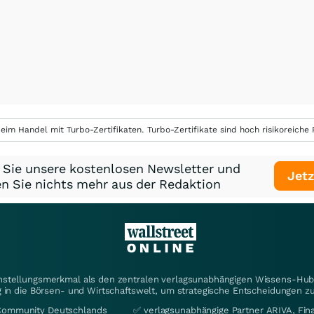
eim Handel mit Turbo-Zertifikaten. Turbo-Zertifikate sind hoch risikoreiche P
 Sie unsere kostenlosen Newsletter und
Jetz
n Sie nichts mehr aus der Redaktion
instellungsmerkmal als den zentralen verlagsunabhängigen Wissens-Hub 
 in die Börsen- und Wirtschaftswelt, um strategische Entscheidungen zu
Community Deutschlands
✅ verlagsunabhängige Partner ARIVA, Fi