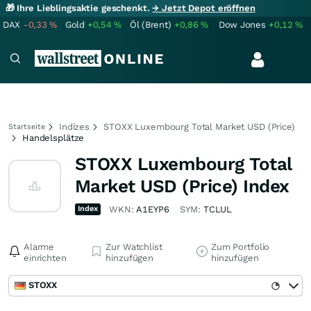
🎁 Ihre Lieblingsaktie geschenkt.
→ Jetzt Depot eröffnen
DAX
-0,33
%
Gold
+0,54
%
Öl (Brent)
+0,86
%
Dow Jones
+0,12
%
Indizes
STOXX Luxembourg Total Market USD (Price)
Startseite
Handelsplätze
STOXX Luxembourg Total
Market USD (Price) Index
Index
WKN:
A1EYP6
SYM:
TCLUL
Alarme
Zur Watchlist
Zum Portfolio
einrichten
hinzufügen
hinzufügen
STOXX