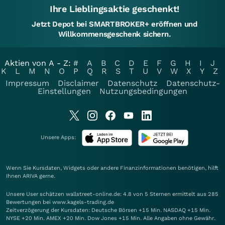
Ihre Lieblingsaktie geschenkt!
Jetzt Depot bei SMARTBROKER+ eröffnen und
Willkommensgeschenk sichern.
Aktien von A - Z:
#
A
B
C
D
E
F
G
H
I
J
K
L
M
N
O
P
Q
R
S
T
U
V
W
X
Y
Z
Impressum
Disclaimer
Datenschutz
Datenschutz-
Einstellungen
Nutzungsbedingungen
Unsere Apps:
Wenn Sie Kursdaten, Widgets oder andere Finanzinformationen benötigen, hilft
Ihnen
ARIVA
gerne.
Unsere User schätzen wallstreet-online.de: 4.8 von 5 Sternen ermittelt aus 285
Bewertungen bei www.kagels-trading.de
Zeitverzögerung der Kursdaten: Deutsche Börsen +15 Min. NASDAQ +15 Min.
NYSE +20 Min. AMEX +20 Min. Dow Jones +15 Min. Alle Angaben ohne Gewähr.