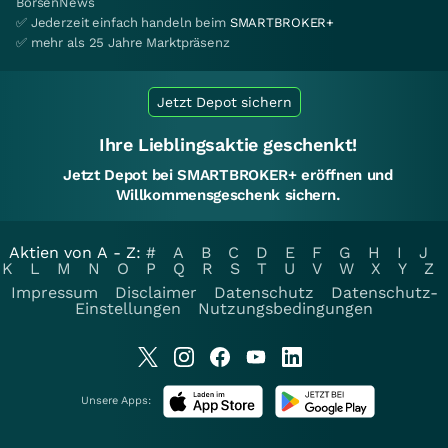
BörsenNews
✅ Jederzeit einfach handeln beim
SMARTBROKER+
✅ mehr als 25 Jahre Marktpräsenz
Jetzt Depot sichern
Ihre Lieblingsaktie geschenkt!
Jetzt Depot bei SMARTBROKER+ eröffnen und
Willkommensgeschenk sichern.
Aktien von A - Z:
#
A
B
C
D
E
F
G
H
I
J
K
L
M
N
O
P
Q
R
S
T
U
V
W
X
Y
Z
Impressum
Disclaimer
Datenschutz
Datenschutz-
Einstellungen
Nutzungsbedingungen
Unsere Apps: