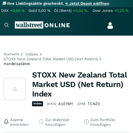
🎁 Ihre Lieblingsaktie geschenkt.
→ Jetzt Depot eröffnen
DAX
+0,69
%
Gold
0,00
%
Öl (Brent)
+0,02
%
Dow Jones
+0,25
%
Indizes
Startseite
STOXX New Zealand Total Market USD (Net Return)
Handelsplätze
STOXX New Zealand Total
Market USD (Net Return)
Index
Index
WKN:
A1EYMY
SYM:
TCNZV
Alarme
Zur Watchlist
Zum Portfolio
einrichten
hinzufügen
hinzufügen