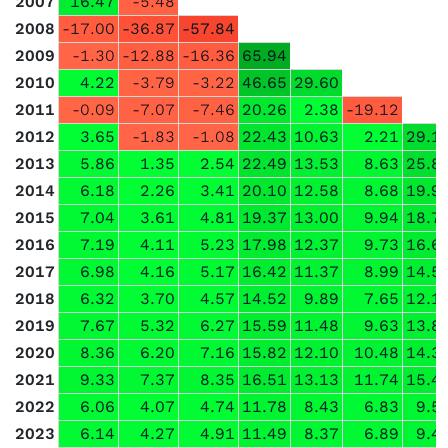
2007
16.47
-5.48
2008
-17.00
-36.87
-57.84
2009
-1.30
-12.88
-16.36
65.94
2010
4.22
-3.79
-3.22
46.65
29.60
2011
-0.09
-7.07
-7.46
20.26
2.38
-19.12
2012
3.65
-1.83
-1.08
22.43
10.63
2.21
29.1
2013
5.86
1.35
2.54
22.49
13.53
8.63
25.8
2014
6.18
2.26
3.41
20.10
12.58
8.68
19.9
2015
7.04
3.61
4.81
19.37
13.00
9.94
18.7
2016
7.19
4.11
5.23
17.98
12.37
9.73
16.6
2017
6.98
4.16
5.17
16.42
11.37
8.99
14.5
2018
6.32
3.70
4.57
14.52
9.89
7.65
12.1
2019
7.67
5.32
6.27
15.59
11.48
9.63
13.8
2020
8.36
6.20
7.16
15.82
12.10
10.48
14.3
2021
9.33
7.37
8.35
16.51
13.13
11.74
15.4
2022
6.06
4.07
4.74
11.78
8.43
6.83
9.5
2023
6.14
4.27
4.91
11.49
8.37
6.89
9.4