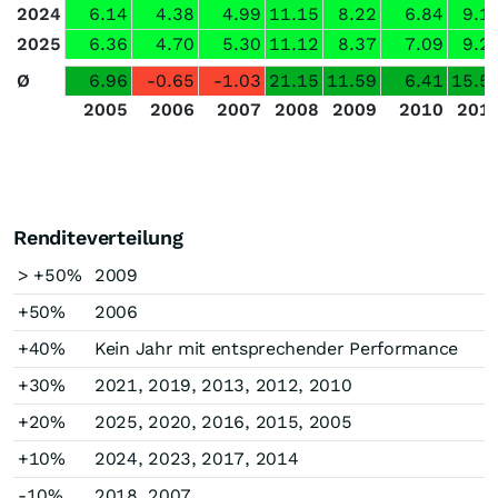
2024
6.14
4.38
4.99
11.15
8.22
6.84
9.1
2025
6.36
4.70
5.30
11.12
8.37
7.09
9.2
Ø
6.96
-0.65
-1.03
21.15
11.59
6.41
15.5
2005
2006
2007
2008
2009
2010
201
Renditeverteilung
> +50%
2009
+50%
2006
+40%
Kein Jahr mit entsprechender Performance
+30%
2021, 2019, 2013, 2012, 2010
+20%
2025, 2020, 2016, 2015, 2005
+10%
2024, 2023, 2017, 2014
-10%
2018, 2007