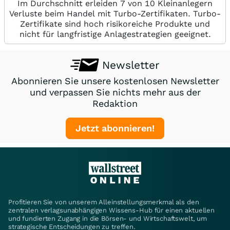
Im Durchschnitt erleiden 7 von 10 Kleinanlegern
Verluste beim Handel mit Turbo-Zertifikaten. Turbo-
Zertifikate sind hoch risikoreiche Produkte und
nicht für langfristige Anlagestrategien geeignet.
Newsletter
Abonnieren Sie unsere kostenlosen Newsletter
und verpassen Sie nichts mehr aus der
Redaktion
Jetzt abonnieren!
Profitieren Sie von unserem Alleinstellungsmerkmal als den
zentralen verlagsunabhängigen Wissens-Hub für einen aktuellen
und fundierten Zugang in die Börsen- und Wirtschaftswelt, um
strategische Entscheidungen zu treffen.