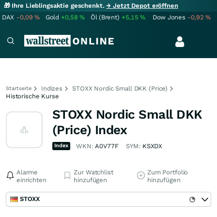
🎁 Ihre Lieblingsaktie geschenkt.
→ Jetzt Depot eröffnen
DAX
-0,09
%
Gold
+0,58
%
Öl (Brent)
+5,15
%
Dow Jones
-0,92
%
Indizes
STOXX Nordic Small DKK (Price)
Startseite
Historische Kurse
STOXX Nordic Small DKK
(Price) Index
Index
WKN:
A0V77F
SYM:
KSXDX
Alarme
Zur Watchlist
Zum Portfolio
einrichten
hinzufügen
hinzufügen
STOXX