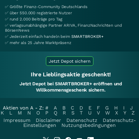
✅ Größte Finanz-Community Deutschlands
✅ über 550.000 registrierte Nutzer
✅ rund 2.000 Beiträge pro Tag
✅ verlagsunabhängige Partner ARIVA, FinanzNachrichten und
BörsenNews
✅ Jederzeit einfach handeln beim
SMARTBROKER+
✅ mehr als 25 Jahre Marktpräsenz
Jetzt Depot sichern
Ihre Lieblingsaktie geschenkt!
Jetzt Depot bei SMARTBROKER+ eröffnen und
Willkommensgeschenk sichern.
Aktien von A - Z:
#
A
B
C
D
E
F
G
H
I
J
K
L
M
N
O
P
Q
R
S
T
U
V
W
X
Y
Z
Impressum
Disclaimer
Datenschutz
Datenschutz-
Einstellungen
Nutzungsbedingungen