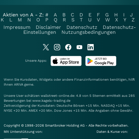
Aktien von A - Z:
#
A
B
C
D
E
F
G
H
I
J
K
L
M
N
O
P
Q
R
S
T
U
V
W
X
Y
Z
Impressum
Disclaimer
Datenschutz
Datenschutz-
Einstellungen
Nutzungsbedingungen
Unsere Apps:
Wenn Sie Kursdaten, Widgets oder andere Finanzinformationen benötigen, hilft
Ihnen
ARIVA
gerne.
Unsere User schätzen wallstreet-online.de: 4.8 von 5 Sternen ermittelt aus 285
Bewertungen bei www.kagels-trading.de
Zeitverzögerung der Kursdaten: Deutsche Börsen +15 Min. NASDAQ +15 Min.
NYSE +20 Min. AMEX +20 Min. Dow Jones +15 Min. Alle Angaben ohne Gewähr.
Copyright © 1998-2026 Smartbroker Holding AG - Alle Rechte vorbehalten.
Mit Unterstützung von:
Daten & Kurse von: