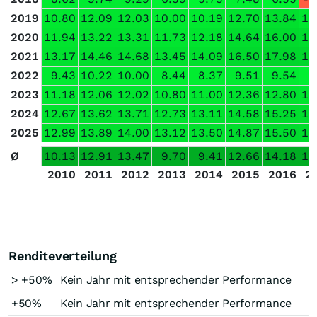
2019
10.80
12.09
12.03
10.00
10.19
12.70
13.84
10
2020
11.94
13.22
13.31
11.73
12.18
14.64
16.00
14
2021
13.17
14.46
14.68
13.45
14.09
16.50
17.98
17
2022
9.43
10.22
10.00
8.44
8.37
9.51
9.54
7
2023
11.18
12.06
12.02
10.80
11.00
12.36
12.80
11
2024
12.67
13.62
13.71
12.73
13.11
14.58
15.25
14
2025
12.99
13.89
14.00
13.12
13.50
14.87
15.50
14
Ø
10.13
12.91
13.47
9.70
9.41
12.66
14.18
10
2010
2011
2012
2013
2014
2015
2016
2
Renditeverteilung
> +50%
Kein Jahr mit entsprechender Performance
+50%
Kein Jahr mit entsprechender Performance