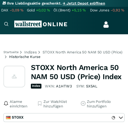
🎁 Ihre Lieblingsaktie geschenkt.
→ Jetzt Depot eröffnen
DAX
-0,09
%
Gold
+0,02
%
Öl (Brent)
+5,15
%
Dow Jones
-0,92
%
Indizes
STOXX North America 50 NAM 50 USD (Price)
Startseite
Historische Kurse
STOXX North America 50
NAM 50 USD (Price) Index
Index
WKN:
A1HTW3
SYM:
SX5AL
Alarme
Zur Watchlist
Zum Portfolio
einrichten
hinzufügen
hinzufügen
STOXX