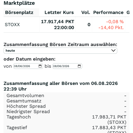
Marktplätze
Börsenplatz
Letzter Kurs
Vol.
Performance
Ge
17.917,44
PKT
-0,08
%
STOXX
0
22:00:00
-14,40
Pkt.
Zusammenfassung Börsen Zeitraum auswählen:
heute
oder Datum eingeben:
von
bis
Zusammenfassung aller Börsen vom 06.08.2026
22:39 Uhr
Gesamtvolumen
-
Gesamtumsatz
-
Höchster Spread
-
Niedrigster Spread
-
Tageshoch
17.983,71
PKT
(STOXX)
Tagestief
17.883,43
PKT
(STOXX)