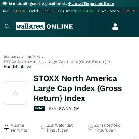
🎁 Ihre Lieblingsaktie geschenkt.
→ Jetzt Depot eröffnen
DAX
-0,09
%
Gold
-0,15
%
Öl (Brent)
+5,14
%
Dow Jones
-0,92
%
Indizes
Startseite
STOXX North America Large Cap Index (Gross Return)
Handelsplätze
STOXX North America
Large Cap Index (Gross
Return) Index
Index
SYM:
SWNALGV
Alarme
Zur Watchlist
Zum Portfolio
einrichten
hinzufügen
hinzufügen