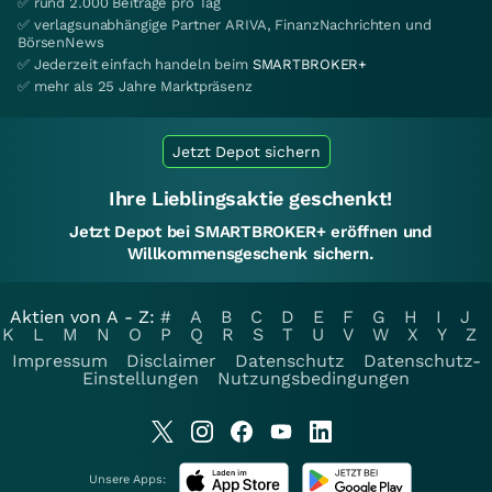
✅ rund 2.000 Beiträge pro Tag
✅ verlagsunabhängige Partner ARIVA, FinanzNachrichten und
BörsenNews
✅ Jederzeit einfach handeln beim
SMARTBROKER+
✅ mehr als 25 Jahre Marktpräsenz
Jetzt Depot sichern
Ihre Lieblingsaktie geschenkt!
Jetzt Depot bei SMARTBROKER+ eröffnen und
Willkommensgeschenk sichern.
Aktien von A - Z:
#
A
B
C
D
E
F
G
H
I
J
K
L
M
N
O
P
Q
R
S
T
U
V
W
X
Y
Z
Impressum
Disclaimer
Datenschutz
Datenschutz-
Einstellungen
Nutzungsbedingungen
Unsere Apps: