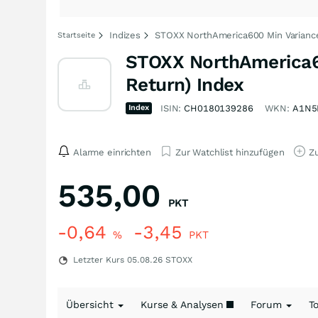
Indizes
STOXX NorthAmerica600 Min Variance
Startseite
STOXX NorthAmerica6
Return) Index
Index
ISIN:
CH0180139286
WKN:
A1N5
Alarme einrichten
Zur Watchlist hinzufügen
Zu
535,00
PKT
-0,64
-3,45
%
PKT
Letzter Kurs
05.08.26
STOXX
Übersicht
Kurse & Analysen
Forum
T