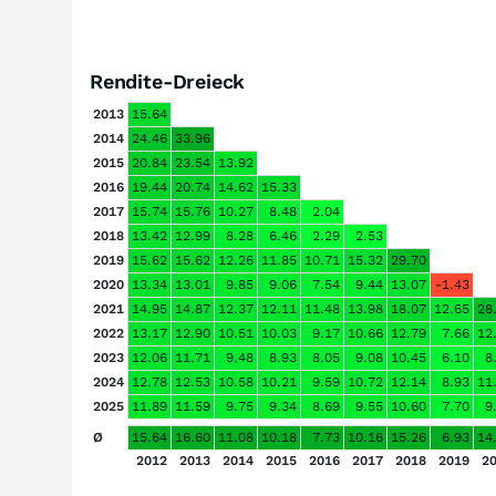
Rendite-Dreieck
2013
15.64
2014
24.46
33.96
2015
20.84
23.54
13.92
2016
19.44
20.74
14.62
15.33
2017
15.74
15.76
10.27
8.48
2.04
2018
13.42
12.99
8.28
6.46
2.29
2.53
2019
15.62
15.62
12.26
11.85
10.71
15.32
29.70
2020
13.34
13.01
9.85
9.06
7.54
9.44
13.07
-1.43
2021
14.95
14.87
12.37
12.11
11.48
13.98
18.07
12.65
28
2022
13.17
12.90
10.51
10.03
9.17
10.66
12.79
7.66
12
2023
12.06
11.71
9.48
8.93
8.05
9.08
10.45
6.10
8
2024
12.78
12.53
10.58
10.21
9.59
10.72
12.14
8.93
11
2025
11.89
11.59
9.75
9.34
8.69
9.55
10.60
7.70
9
Ø
15.64
16.60
11.08
10.18
7.73
10.16
15.26
6.93
14
2012
2013
2014
2015
2016
2017
2018
2019
2