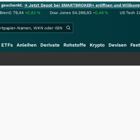
ie geschenkt.
→ Jetzt Depot bei SMARTBROKER+ eröffnen und Willkom
(Brent)
79,44
+0,82
%
Dow Jones
54.399,93
+0,46
%
US Tech 1
ETFs
Anleihen
Derivate
Rohstoffe
Krypto
Devisen
Fest