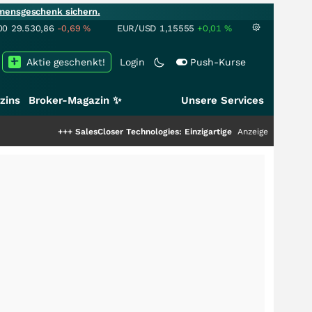
mensgeschenk sichern.
00
29.530,86
-0,69
%
EUR/USD
1,15555
+0,01
%
Aktie geschenkt!
Login
Push-Kurse
zins
Broker-Magazin ✨
Unsere Services
+++
SalesCloser Technologies: Einzigartige Leistung zieht die Top-Dogs an
Anzeige