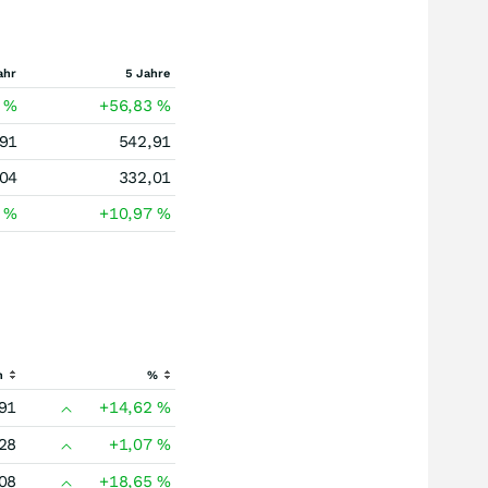
ahr
5 Jahre
0
%
+56,83
%
91
542,91
04
332,01
0
%
+10,97
%
h
%
91
+14,62
%
28
+1,07
%
08
+18,65
%