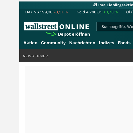
🎁 Ihre Lieblingsakt
DAX
26.199,00
-0,51
%
Gold
4.280,01
+0,78
%
Öl 
Depot eröffnen
Aktien
Community
Nachrichten
Indizes
Fonds
NEWS TICKER