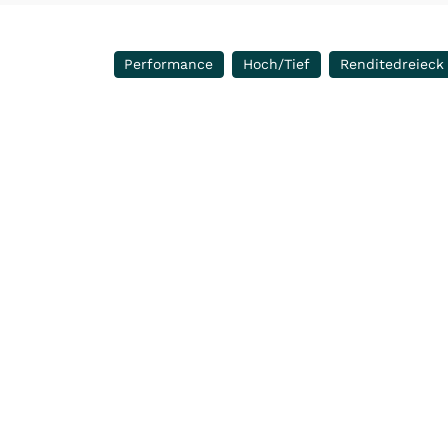
Performance
Hoch/Tief
Renditedreieck