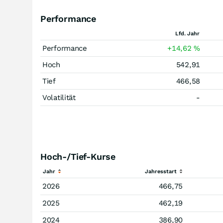
Performance
Lfd. Jahr
Performance
+14,62
%
Hoch
542,91
Tief
466,58
Volatilität
-
Hoch-/Tief-Kurse
Jahr
Jahresstart
2026
466,75
2025
462,19
2024
386,90