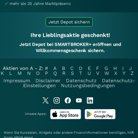
✅ mehr als 25 Jahre Marktpräsenz
Jetzt Depot sichern
Ihre Lieblingsaktie geschenkt!
Jetzt Depot bei SMARTBROKER+ eröffnen und
Willkommensgeschenk sichern.
Aktien von A - Z:
#
A
B
C
D
E
F
G
H
I
J
K
L
M
N
O
P
Q
R
S
T
U
V
W
X
Y
Z
Impressum
Disclaimer
Datenschutz
Datenschutz-
Einstellungen
Nutzungsbedingungen
Unsere Apps:
Wenn Sie Kursdaten, Widgets oder andere Finanzinformationen benötigen, hilft
Ihnen
ARIVA
gerne.