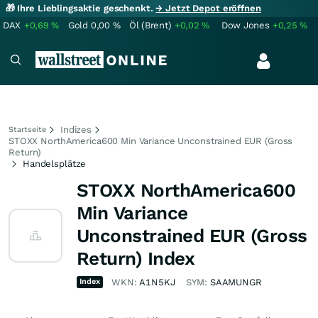
🎁 Ihre Lieblingsaktie geschenkt.
→ Jetzt Depot eröffnen
DAX
+0,69
%
Gold
0,00
%
Öl (Brent)
+0,02
%
Dow Jones
+0,25
%
Indizes
Startseite
STOXX NorthAmerica600 Min Variance Unconstrained EUR (Gross
Return)
Handelsplätze
STOXX NorthAmerica600
Min Variance
Unconstrained EUR (Gross
Return) Index
Index
WKN:
A1N5KJ
SYM:
SAAMUNGR