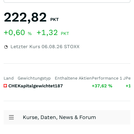
222,82
PKT
+0,60
+1,32
%
PKT
Letzter Kurs
06.08.26
STOXX
Land
Gewichtungstyp
Enthaltene Aktien
Performance 1 J
Per
CHE
Kapitalgewichtet
187
+37,62
%
+12
Kurse, Daten, News & Forum