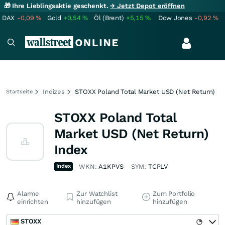
🎁 Ihre Lieblingsaktie geschenkt.
→ Jetzt Depot eröffnen
DAX
-0,09
%
Gold
+0,54
%
Öl (Brent)
+5,15
%
Dow Jones
-0,92
%
Indizes
STOXX Poland Total Market USD (Net Return)
Startseite
STOXX Poland Total
Market USD (Net Return)
Index
Index
WKN:
A1KPVS
SYM:
TCPLV
Alarme
Zur Watchlist
Zum Portfolio
einrichten
hinzufügen
hinzufügen
STOXX