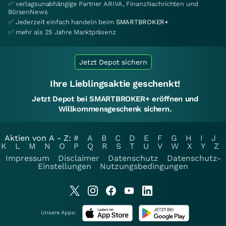
✅ verlagsunabhängige Partner ARIVA, FinanzNachrichten und
BörsenNews
✅ Jederzeit einfach handeln beim
SMARTBROKER+
✅ mehr als 25 Jahre Marktpräsenz
Jetzt Depot sichern
Ihre Lieblingsaktie geschenkt!
Jetzt Depot bei SMARTBROKER+ eröffnen und
Willkommensgeschenk sichern.
Aktien von A - Z:
#
A
B
C
D
E
F
G
H
I
J
K
L
M
N
O
P
Q
R
S
T
U
V
W
X
Y
Z
Impressum
Disclaimer
Datenschutz
Datenschutz-
Einstellungen
Nutzungsbedingungen
Unsere Apps: