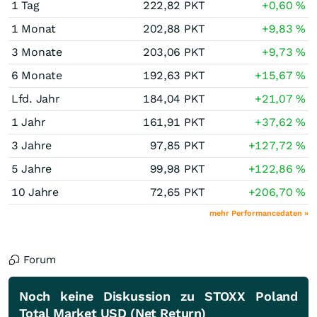
1 Tag
222,82
PKT
+0,60
%
1 Monat
202,88
PKT
+9,83
%
3 Monate
203,06
PKT
+9,73
%
6 Monate
192,63
PKT
+15,67
%
Lfd. Jahr
184,04
PKT
+21,07
%
1 Jahr
161,91
PKT
+37,62
%
3 Jahre
97,85
PKT
+127,72
%
5 Jahre
99,98
PKT
+122,86
%
10 Jahre
72,65
PKT
+206,70
%
mehr Performancedaten »
Forum
Noch keine Diskussion zu STOXX Poland
Total Market USD (Net Return)