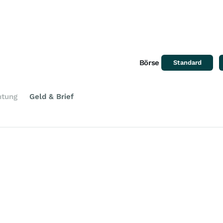
Börse
Standard
htung
Geld & Brief