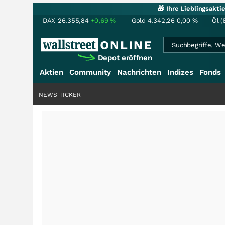
🎁 Ihre Lieblingsakt
DAX
26.355,84
+0,69
%
Gold
4.342,26
0,00
%
Öl (
Depot eröffnen
Aktien
Community
Nachrichten
Indizes
Fonds
NEWS TICKER