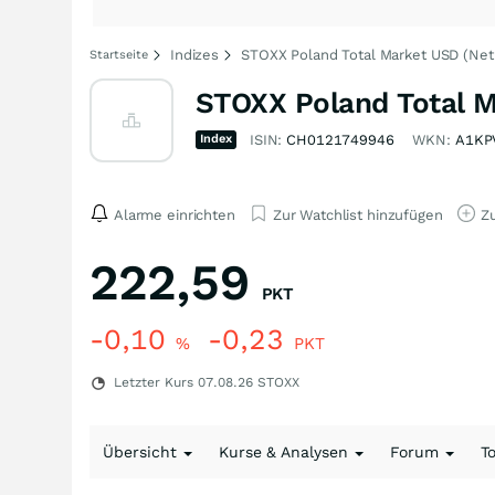
Indizes
STOXX Poland Total Market USD (Net
Startseite
STOXX Poland Total M
Index
ISIN:
CH0121749946
WKN:
A1KP
Alarme einrichten
Zur Watchlist hinzufügen
Zu
222,59
PKT
-0,10
-0,23
%
PKT
Letzter Kurs
07.08.26
STOXX
Übersicht
Kurse & Analysen
Forum
T