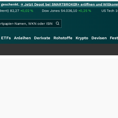
ie geschenkt.
→ Jetzt Depot bei SMARTBROKER+ eröffnen und Willkom
Brent)
82,27
+0,02
%
Dow Jones
54.036,10
+0,25
%
US Tech 1
ETFs
Anleihen
Derivate
Rohstoffe
Krypto
Devisen
Fest