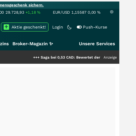
mensgeschenk sichern.
00
29.728,93
+1,18
%
EUR/USD
1,15587
0,00
%
Aktie geschenkt!
Login
Push-Kurse
zins
Broker-Magazin ✨
Unsere Services
+++
Saga bei 0,53 CAD: Bewertet der Markt noch immer nur die 
Anzeige