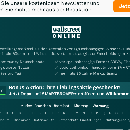
 Sie unsere kostenlosen Newsletter und
Jetz
n Sie nichts mehr aus der Redaktion
instellungsmerkmal als den zentralen verlagsunabhängigen Wissens-Hub 
 in die Börsen- und Wirtschaftswelt, um strategische Entscheidungen zu
Community Deutschlands
✅ verlagsunabhängige Partner ARIVA, Fi
gistrierte Nutzer
✅ Jederzeit einfach handeln beim
SMART
räge pro Tag
✅ mehr als 25 Jahre Marktpräsenz
Bonus Aktion:
Ihre Lieblingsaktie geschenkt!
rn
Jetzt Depot bei SMARTBROKER+ eröffnen und Willkommen
Aktien-Branchen Übersicht
Sitemap
Werbung
A
B
C
D
E
F
G
H
I
J
K
L
M
N
O
P
Q
R
S
T
essum
Disclaimer
Datenschutz
Datenschutz-Einstellungen
Nutzungsbedin