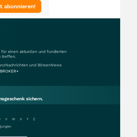
t abonnieren!
für einen aktuellen und fundierten
 treffen.
nanzNachrichten und BörsenNews
BROKER+
sgeschenk sichern.
U
V
W
X
Y
Z
gungen