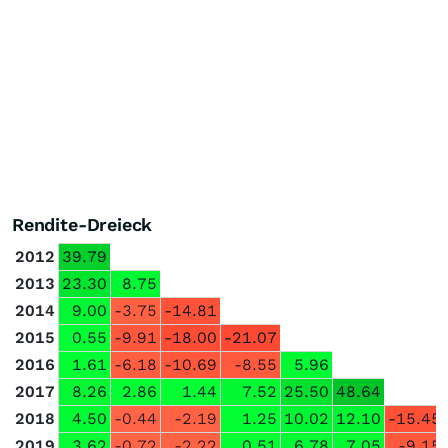
Rendite-Dreieck
2012
39.79
2013
23.30
8.75
2014
9.00
-3.75
-14.81
2015
0.55
-9.91
-18.00
-21.07
2016
1.61
-6.18
-10.69
-8.55
5.96
2017
8.26
2.86
1.44
7.52
25.50
48.64
2018
4.50
-0.44
-2.19
1.25
10.02
12.10
-15.45
2019
3.62
-0.72
-2.22
0.51
6.78
7.05
-9.15