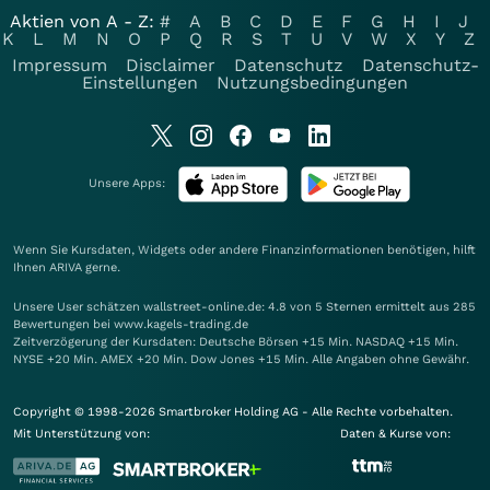
Aktien von A - Z:
#
A
B
C
D
E
F
G
H
I
J
K
L
M
N
O
P
Q
R
S
T
U
V
W
X
Y
Z
Impressum
Disclaimer
Datenschutz
Datenschutz-
Einstellungen
Nutzungsbedingungen
Unsere Apps:
Wenn Sie Kursdaten, Widgets oder andere Finanzinformationen benötigen, hilft
Ihnen
ARIVA
gerne.
Unsere User schätzen wallstreet-online.de: 4.8 von 5 Sternen ermittelt aus 285
Bewertungen bei www.kagels-trading.de
Zeitverzögerung der Kursdaten: Deutsche Börsen +15 Min. NASDAQ +15 Min.
NYSE +20 Min. AMEX +20 Min. Dow Jones +15 Min. Alle Angaben ohne Gewähr.
Copyright © 1998-2026 Smartbroker Holding AG - Alle Rechte vorbehalten.
Mit Unterstützung von:
Daten & Kurse von: