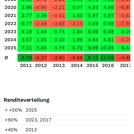
2020
2.96
-0.90
-2.21
0.07
4.93
4.68
-6.87
2021
3.77
0.39
-0.61
1.60
5.97
5.97
-2.63
2022
0.77
-2.48
-3.65
-2.15
0.89
0.08
-7.54
2023
4.19
1.44
0.74
2.64
6.06
6.08
0.28
2024
3.57
1.01
0.33
1.99
4.94
4.81
-0.29
2025
7.21
5.04
4.74
6.72
9.99
10.45
6.43
Ø
8.08
-0.37
-3.93
-0.86
8.10
11.09
-4.40
2011
2012
2013
2014
2015
2016
2017
Renditeverteilung
> +50%
2025
+50%
2023, 2017
+40%
2012