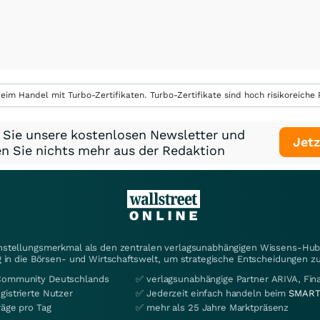
eim Handel mit Turbo-Zertifikaten. Turbo-Zertifikate sind hoch risikoreiche P
 Sie unsere kostenlosen Newsletter und
Jetz
n Sie nichts mehr aus der Redaktion
instellungsmerkmal als den zentralen verlagsunabhängigen Wissens-Hub 
 in die Börsen- und Wirtschaftswelt, um strategische Entscheidungen zu
Community Deutschlands
✅ verlagsunabhängige Partner ARIVA, Fi
gistrierte Nutzer
✅ Jederzeit einfach handeln beim
SMART
räge pro Tag
✅ mehr als 25 Jahre Marktpräsenz