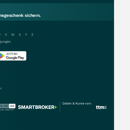
sgeschenk sichern.
U
V
W
X
Y
Z
gungen
r.
Daten & Kurse von: