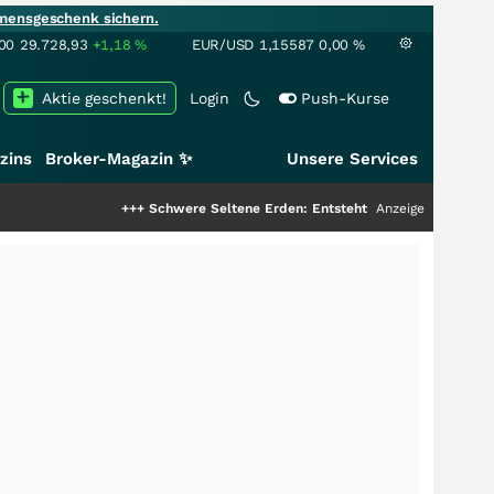
mensgeschenk sichern.
00
29.728,93
+1,18
%
EUR/USD
1,15587
0,00
%
Aktie geschenkt!
Login
Push-Kurse
zins
Broker-Magazin ✨
Unsere Services
+++
Schwere Seltene Erden: Entsteht hier die nächste Milliarden
Anzeige