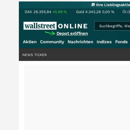
🎁 Ihre Lieblingsakt
DAX
26.355,84
+0,69
%
Gold
4.342,26
0,00
%
Öl (
Depot eröffnen
Aktien
Community
Nachrichten
Indizes
Fonds
NEWS TICKER