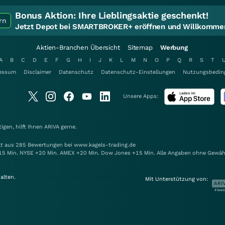
Bonus Aktion:
Ihre Lieblingsaktie geschenkt!
rn
Jetzt Depot bei SMARTBROKER+ eröffnen und Willkommen
Aktien-Branchen Übersicht
Sitemap
Werbung
A
B
C
D
E
F
G
H
I
J
K
L
M
N
O
P
Q
R
S
T
essum
Disclaimer
Datenschutz
Datenschutz-Einstellungen
Nutzungsbedin
Unsere Apps:
gen, hilft Ihnen
ARIVA
gerne.
elt aus 285 Bewertungen bei www.kagels-trading.de
15 Min. NYSE +20 Min. AMEX +20 Min. Dow Jones +15 Min. Alle Angaben ohne Gewäh
alten.
Mit Unterstützung von: