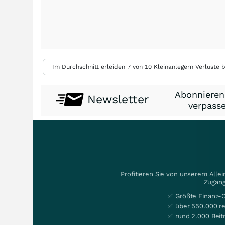
Im Durchschnitt erleiden 7 von 10 Kleinanlegern Verluste b
Abonnieren
Newsletter
verpasse
Profitieren Sie von unserem Alle
Zugang
✅ Größte Finanz-
✅ über 550.000 re
✅ rund 2.000 Beit