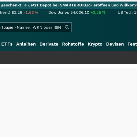
ie geschenkt.
→ Jetzt Depot bei SMARTBROKER+ eröffnen und Willkom
Brent)
82,26
-1,53
%
Dow Jones
54.036,10
+0,25
%
US Tech 1
ETFs
Anleihen
Derivate
Rohstoffe
Krypto
Devisen
Fest