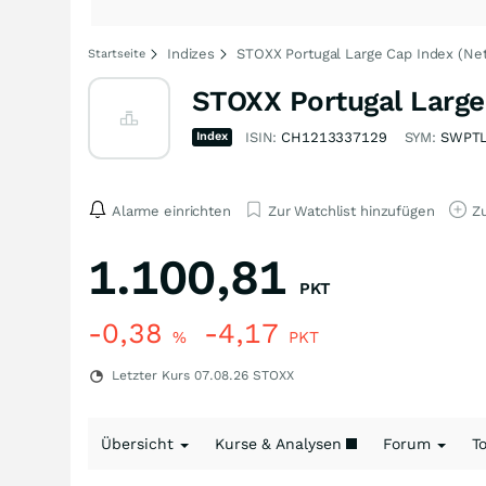
Indizes
STOXX Portugal Large Cap Index (Net
Startseite
STOXX Portugal Large
Index
ISIN:
CH1213337129
SYM:
SWPT
Alarme einrichten
Zur Watchlist hinzufügen
Zu
1.100,81
PKT
-0,38
-4,17
%
PKT
Letzter Kurs
07.08.26
STOXX
Übersicht
Kurse & Analysen
Forum
T