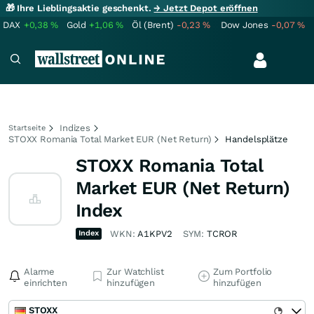
🎁 Ihre Lieblingsaktie geschenkt.
→ Jetzt Depot eröffnen
DAX
+0,38
%
Gold
+1,06
%
Öl (Brent)
-0,23
%
Dow Jones
-0,07
%
Indizes
Startseite
STOXX Romania Total Market EUR (Net Return)
Handelsplätze
STOXX Romania Total
Market EUR (Net Return)
Index
Index
WKN:
A1KPV2
SYM:
TCROR
Alarme
Zur Watchlist
Zum Portfolio
einrichten
hinzufügen
hinzufügen
STOXX