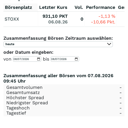
Börsenplatz
Letzter Kurs
Vol.
Performance
Ges
931,10
PKT
-1,13
%
STOXX
0
06.08.26
-10,66
Pkt.
Zusammenfassung Börsen Zeitraum auswählen:
heute
oder Datum eingeben:
von
bis
Zusammenfassung aller Börsen vom 07.08.2026
09:45 Uhr
Gesamtvolumen
-
Gesamtumsatz
-
Höchster Spread
-
Niedrigster Spread
-
Tageshoch
-
Tagestief
-