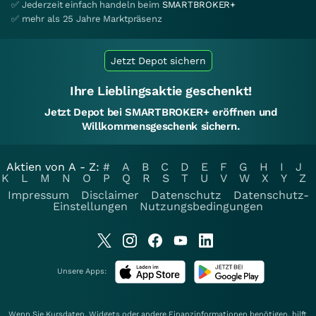
✅ Jederzeit einfach handeln beim
SMARTBROKER+
✅ mehr als 25 Jahre Marktpräsenz
Jetzt Depot sichern
Ihre Lieblingsaktie geschenkt!
Jetzt Depot bei SMARTBROKER+ eröffnen und
Willkommensgeschenk sichern.
Aktien von A - Z:
#
A
B
C
D
E
F
G
H
I
J
K
L
M
N
O
P
Q
R
S
T
U
V
W
X
Y
Z
Impressum
Disclaimer
Datenschutz
Datenschutz-
Einstellungen
Nutzungsbedingungen
Unsere Apps:
Wenn Sie Kursdaten, Widgets oder andere Finanzinformationen benötigen, hilft