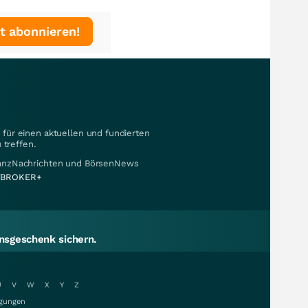
t abonnieren!
für einen aktuellen und fundierten
 treffen.
nanzNachrichten und BörsenNews
BROKER+
sgeschenk sichern.
U
V
W
X
Y
Z
gungen