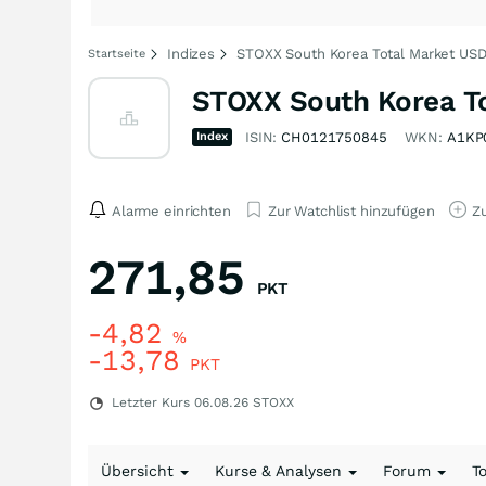
Indizes
STOXX South Korea Total Market USD
Startseite
STOXX South Korea To
Index
ISIN:
CH0121750845
WKN:
A1KP
Alarme einrichten
Zur Watchlist hinzufügen
Zu
271,85
PKT
-4,82
%
-13,78
PKT
Letzter Kurs
06.08.26
STOXX
Übersicht
Kurse & Analysen
Forum
T