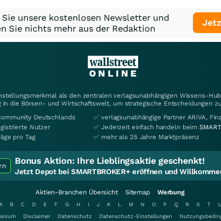
 Sie unsere kostenlosen Newsletter und
Jetz
n Sie nichts mehr aus der Redaktion
instellungsmerkmal als den zentralen verlagsunabhängigen Wissens-Hub 
 in die Börsen- und Wirtschaftswelt, um strategische Entscheidungen zu
Community Deutschlands
✅ verlagsunabhängige Partner ARIVA, Fi
gistrierte Nutzer
✅ Jederzeit einfach handeln beim
SMART
räge pro Tag
✅ mehr als 25 Jahre Marktpräsenz
Bonus Aktion:
Ihre Lieblingsaktie geschenkt!
rn
Jetzt Depot bei SMARTBROKER+ eröffnen und Willkommen
Aktien-Branchen Übersicht
Sitemap
Werbung
A
B
C
D
E
F
G
H
I
J
K
L
M
N
O
P
Q
R
S
T
essum
Disclaimer
Datenschutz
Datenschutz-Einstellungen
Nutzungsbedin