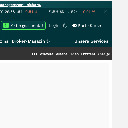
mensgeschenk sichern.
00
29.381,54
-0,51
%
EUR/USD
1,15241
-0,01
%
Aktie geschenkt!
Login
Push-Kurse
zins
Broker-Magazin ✨
Unsere Services
+++
Schwere Seltene Erden: Entsteht hier die nächste Milliarde
Anzeige