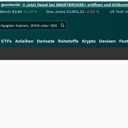
ie geschenkt.
→ Jetzt Depot bei SMARTBROKER+ eröffnen und Willkom
(Brent)
83,69
+0,19
%
Dow Jones
53.901,32
-0,92
%
US Tech 1
ETFs
Anleihen
Derivate
Rohstoffe
Krypto
Devisen
Fest