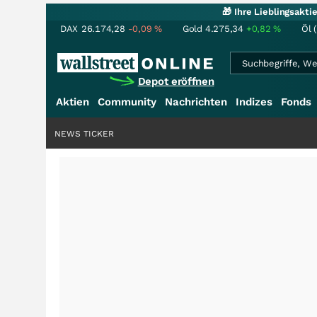
🎁 Ihre Lieblingsakt
DAX
26.174,28
-0,09
%
Gold
4.275,34
+0,82
%
Öl 
Depot eröffnen
Aktien
Community
Nachrichten
Indizes
Fonds
NEWS TICKER