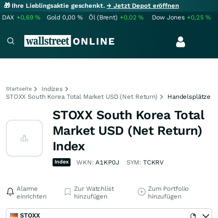
🎁 Ihre Lieblingsaktie geschenkt.
→ Jetzt Depot eröffnen
DAX
+0,69
%
Gold
0,00
%
Öl (Brent)
+0,02
%
Dow Jones
+0,25
%
Indizes
Startseite
STOXX South Korea Total Market USD (Net Return)
Handelsplätze
STOXX South Korea Total
Market USD (Net Return)
Index
Index
WKN:
A1KP0J
SYM:
TCKRV
Alarme
Zur Watchlist
Zum Portfolio
einrichten
hinzufügen
hinzufügen
STOXX