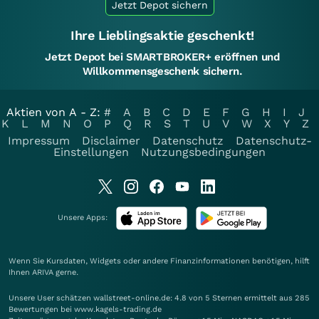
Jetzt Depot sichern
Ihre Lieblingsaktie geschenkt!
Jetzt Depot bei SMARTBROKER+ eröffnen und
Willkommensgeschenk sichern.
Aktien von A - Z:
#
A
B
C
D
E
F
G
H
I
J
K
L
M
N
O
P
Q
R
S
T
U
V
W
X
Y
Z
Impressum
Disclaimer
Datenschutz
Datenschutz-
Einstellungen
Nutzungsbedingungen
Unsere Apps:
Wenn Sie Kursdaten, Widgets oder andere Finanzinformationen benötigen, hilft
Ihnen
ARIVA
gerne.
Unsere User schätzen wallstreet-online.de: 4.8 von 5 Sternen ermittelt aus 285
Bewertungen bei www.kagels-trading.de