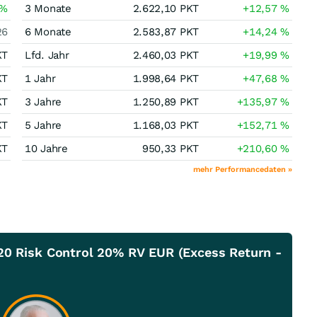
%
3 Monate
2.622,10
PKT
+12,57
%
26
6 Monate
2.583,87
PKT
+14,24
%
KT
Lfd. Jahr
2.460,03
PKT
+19,99
%
KT
1 Jahr
1.998,64
PKT
+47,68
%
KT
3 Jahre
1.250,89
PKT
+135,97
%
KT
5 Jahre
1.168,03
PKT
+152,71
%
KT
10 Jahre
950,33
PKT
+210,60
%
mehr Performancedaten »
20 Risk Control 20% RV EUR (Excess Return -