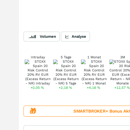
Volumen
Analyse
Intraday
5 Tage
1 Monat
3M
+0,05
%
+2,18
%
+4,16
%
+12,57
%
🎁
SMARTBROKER+ Bonus Aktion