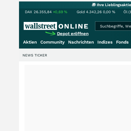
🎁 Ihre Lieblingsakt
DAX
26.355,84
+0,69
%
Gold
4.342,26
0,00
%
Öl (
Depot eröffnen
Aktien
Community
Nachrichten
Indizes
Fonds
NEWS TICKER