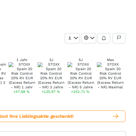
1 Jahr
3J
5J
Max
+47,68
%
+135,97
%
+152,71
%
! Ihre Lieblingsaktie geschenkt!