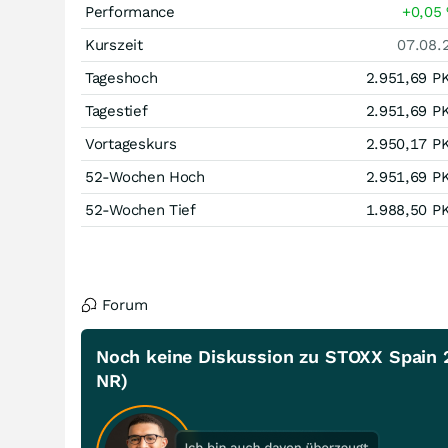
Performance
+0,05
Kurszeit
07.08.
Tageshoch
2.951,69
P
Tagestief
2.951,69
P
Vortageskurs
2.950,17
P
52-Wochen Hoch
2.951,69
P
52-Wochen Tief
1.988,50
P
Forum
Noch keine Diskussion zu STOXX Spain 
NR)