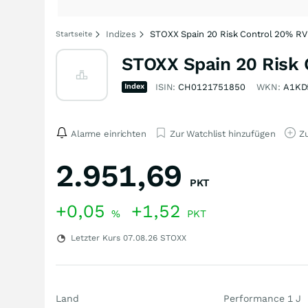
Indizes
STOXX Spain 20 Risk Control 20% RV
Startseite
STOXX Spain 20 Risk 
Index
ISIN:
CH0121751850
WKN:
A1KD
Alarme einrichten
Zur Watchlist hinzufügen
Zu
2.951,69
PKT
+0,05
+1,52
%
PKT
Letzter Kurs
07.08.26
STOXX
Land
Performance 1 J