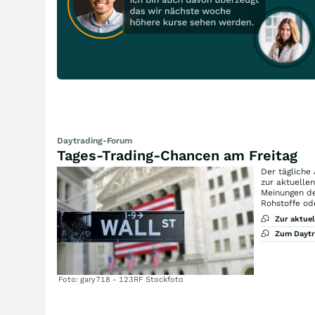
Daytrading-Forum
Tages-Trading-Chancen am Freitag
Der tägliche
zur aktuelle
Meinungen de
Rohstoffe od
Zur aktue
Zum Dayt
Foto: gary718 - 123RF Stockfoto