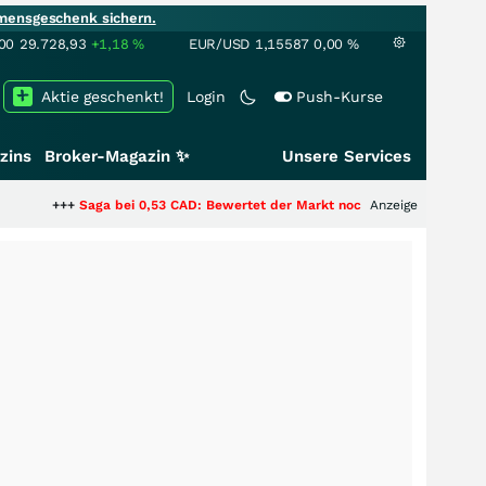
mensgeschenk sichern.
00
29.728,93
+1,18
%
EUR/USD
1,15587
0,00
%
Aktie geschenkt!
Login
Push-Kurse
zins
Broker-Magazin ✨
Unsere Services
ga bei 0,53 CAD: Bewertet der Markt noch immer nur die Hälfte der Story?
Anzeige