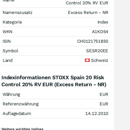
Name
Control 20% RV EUR
Namenszusatz
Excess Return - NR
Kategorie
Index
WKN
A1KD54
ISIN
CH0121751850
Symbol
SESR20EE
Land
Schweiz
Indexinformationen STOXX Spain 20 Risk
Control 20% RV EUR (Excess Return - NR)
Währung
EUR
Referenzwährung
EUR
Auflagedatum
14.12.2010
Weitere wichtige Indizes