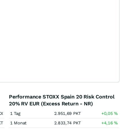
Performance STOXX Spain 20 Risk Control
20% RV EUR (Excess Return - NR)
XX
1 Tag
2.951,69
PKT
+0,05
%
KT
1 Monat
2.833,74
PKT
+4,16
%