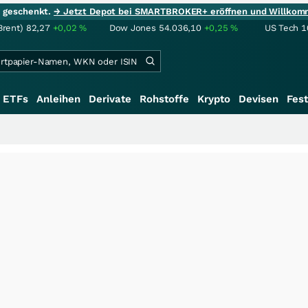
ie geschenkt.
→ Jetzt Depot bei SMARTBROKER+ eröffnen und Willkom
Brent)
82,27
+0,02
%
Dow Jones
54.036,10
+0,25
%
US Tech 1
ETFs
Anleihen
Derivate
Rohstoffe
Krypto
Devisen
Fest
+++
Sa