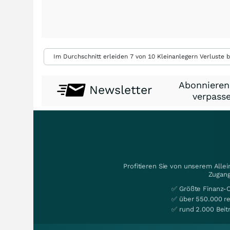
Im Durchschnitt erleiden 7 von 10 Kleinanlegern Verluste b
Abonnieren
Newsletter
verpasse
Profitieren Sie von unserem Alle
Zugang
✅ Größte Finanz-
✅ über 550.000 re
✅ rund 2.000 Beit