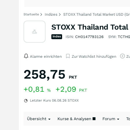
Indizes
STOXX Thailand Total Market USD (Gr
Startseite
STOXX Thailand Total
Index
ISIN:
CH0147793126
SYM:
TCTH
Alarme einrichten
Zur Watchlist hinzufügen
Zu
258,75
PKT
+0,81
+2,09
%
PKT
Letzter Kurs
06.08.26
STOXX
Übersicht
Kurse & Analysen
Forum
T