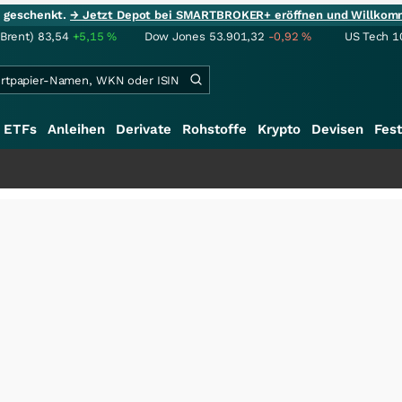
ie geschenkt.
→ Jetzt Depot bei SMARTBROKER+ eröffnen und Willkom
(Brent)
83,54
+5,15
%
Dow Jones
53.901,32
-0,92
%
US Tech 1
ETFs
Anleihen
Derivate
Rohstoffe
Krypto
Devisen
Fest