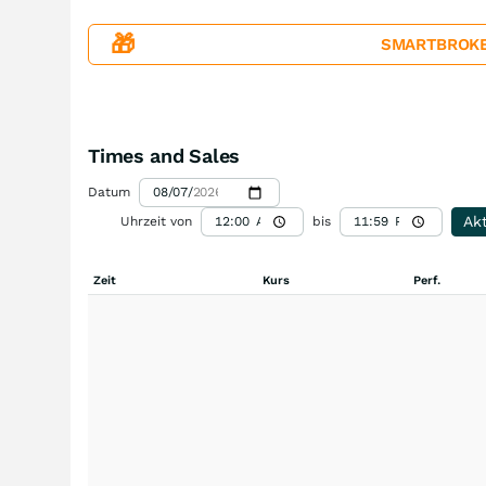
🎁
SMARTBROKER+
Times and Sales
Datum
Akt
Uhrzeit von
bis
Zeit
Kurs
Perf.