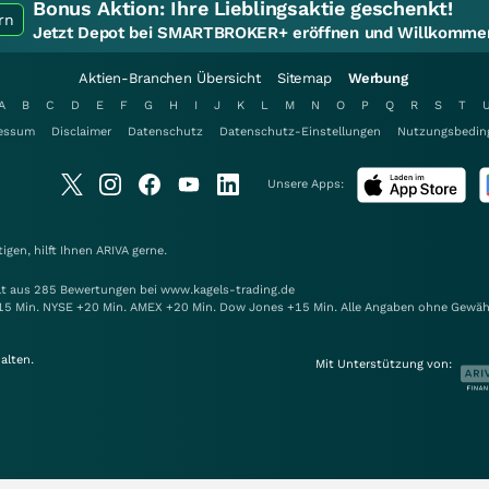
Bonus Aktion:
Ihre Lieblingsaktie geschenkt!
rn
Jetzt Depot bei SMARTBROKER+ eröffnen und Willkommen
Aktien-Branchen Übersicht
Sitemap
Werbung
A
B
C
D
E
F
G
H
I
J
K
L
M
N
O
P
Q
R
S
T
essum
Disclaimer
Datenschutz
Datenschutz-Einstellungen
Nutzungsbedin
Unsere Apps:
gen, hilft Ihnen
ARIVA
gerne.
elt aus 285 Bewertungen bei www.kagels-trading.de
15 Min. NYSE +20 Min. AMEX +20 Min. Dow Jones +15 Min. Alle Angaben ohne Gewäh
alten.
Mit Unterstützung von: