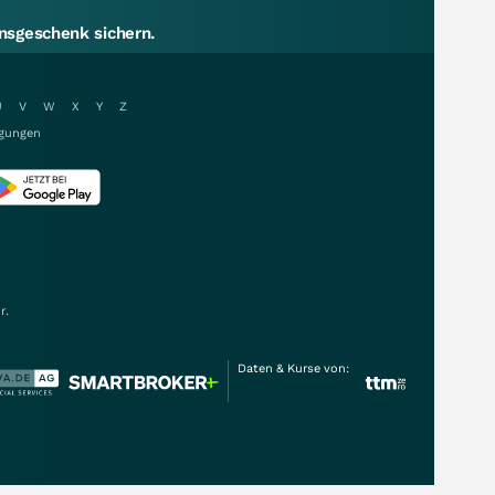
sgeschenk sichern.
U
V
W
X
Y
Z
gungen
r.
Daten & Kurse von: