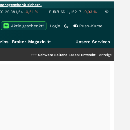
mensgeschenk sichern.
00
29.381,54
-0,51
%
EUR/USD
1,15217
-0,03
%
Aktie geschenkt!
Login
Push-Kurse
zins
Broker-Magazin ✨
Unsere Services
+++
Schwere Seltene Erden: Entsteht hier die nächste Milliar
Anzeige