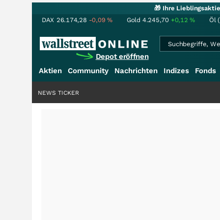
🎁 Ihre Lieblingsakt
DAX
26.174,28
-0,09
%
Gold
4.245,70
+0,12
%
Öl 
Depot eröffnen
Aktien
Community
Nachrichten
Indizes
Fonds
NEWS TICKER