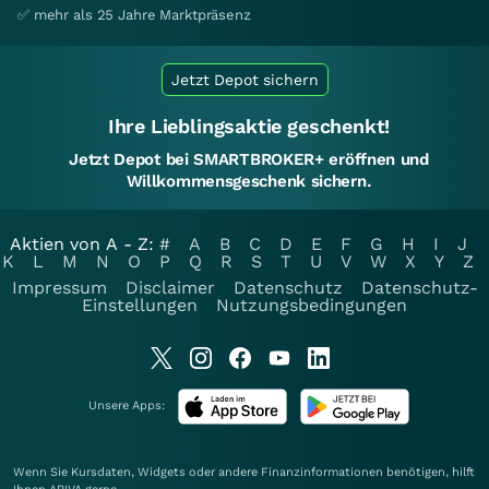
✅ mehr als 25 Jahre Marktpräsenz
Jetzt Depot sichern
Ihre Lieblingsaktie geschenkt!
Jetzt Depot bei SMARTBROKER+ eröffnen und
Willkommensgeschenk sichern.
Aktien von A - Z:
#
A
B
C
D
E
F
G
H
I
J
K
L
M
N
O
P
Q
R
S
T
U
V
W
X
Y
Z
Impressum
Disclaimer
Datenschutz
Datenschutz-
Einstellungen
Nutzungsbedingungen
Unsere Apps:
Wenn Sie Kursdaten, Widgets oder andere Finanzinformationen benötigen, hilft