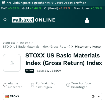
🎁 Ihre Lieblingsaktie geschenkt.
→ Jetzt Depot eröffnen
DAX
+0,69
%
Gold
+2,40
%
Öl (Brent)
-1,53
%
Dow Jones
+0,25
%
Indizes
Startseite
STOXX US Basic Materials Index (Gross Return)
Historische Kurse
STOXX US Basic Materials
Index (Gross Return) Index
Index
SYM:
SWUS55GV
Alarme
Zur Watchlist
Zum Portfolio
einrichten
hinzufügen
hinzufügen
STOXX