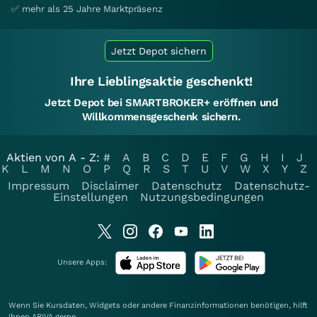
✅ mehr als 25 Jahre Marktpräsenz
Jetzt Depot sichern
Ihre Lieblingsaktie geschenkt!
Jetzt Depot bei SMARTBROKER+ eröffnen und
Willkommensgeschenk sichern.
Aktien von A - Z:
#
A
B
C
D
E
F
G
H
I
J
K
L
M
N
O
P
Q
R
S
T
U
V
W
X
Y
Z
Impressum
Disclaimer
Datenschutz
Datenschutz-
Einstellungen
Nutzungsbedingungen
Unsere Apps:
Wenn Sie Kursdaten, Widgets oder andere Finanzinformationen benötigen, hilft
Ihnen
ARIVA
gerne.