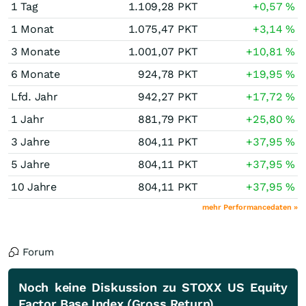
1 Tag
1.109,28
PKT
+0,57
%
1 Monat
1.075,47
PKT
+3,14
%
3 Monate
1.001,07
PKT
+10,81
%
6 Monate
924,78
PKT
+19,95
%
Lfd. Jahr
942,27
PKT
+17,72
%
1 Jahr
881,79
PKT
+25,80
%
3 Jahre
804,11
PKT
+37,95
%
5 Jahre
804,11
PKT
+37,95
%
10 Jahre
804,11
PKT
+37,95
%
mehr Performancedaten »
Forum
Noch keine Diskussion zu STOXX US Equity
Factor Base Index (Gross Return)