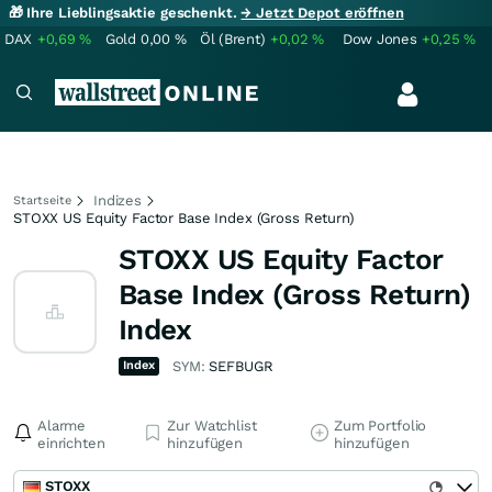
🎁 Ihre Lieblingsaktie geschenkt.
→ Jetzt Depot eröffnen
DAX
+0,69
%
Gold
0,00
%
Öl (Brent)
+0,02
%
Dow Jones
+0,25
%
Indizes
Startseite
STOXX US Equity Factor Base Index (Gross Return)
STOXX US Equity Factor
Base Index (Gross Return)
Index
Index
SYM:
SEFBUGR
Alarme
Zur Watchlist
Zum Portfolio
einrichten
hinzufügen
hinzufügen
STOXX