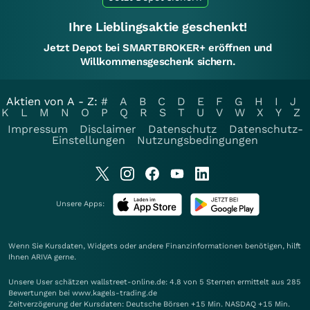
Ihre Lieblingsaktie geschenkt!
Jetzt Depot bei SMARTBROKER+ eröffnen und
Willkommensgeschenk sichern.
Aktien von A - Z:
#
A
B
C
D
E
F
G
H
I
J
K
L
M
N
O
P
Q
R
S
T
U
V
W
X
Y
Z
Impressum
Disclaimer
Datenschutz
Datenschutz-
Einstellungen
Nutzungsbedingungen
Unsere Apps:
Wenn Sie Kursdaten, Widgets oder andere Finanzinformationen benötigen, hilft
Ihnen
ARIVA
gerne.
Unsere User schätzen wallstreet-online.de: 4.8 von 5 Sternen ermittelt aus 285
Bewertungen bei www.kagels-trading.de
Zeitverzögerung der Kursdaten: Deutsche Börsen +15 Min. NASDAQ +15 Min.