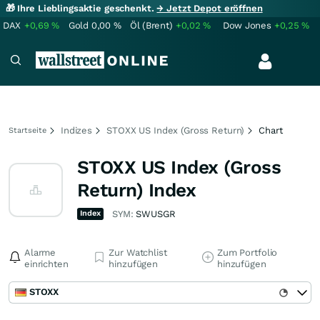
🎁 Ihre Lieblingsaktie geschenkt.
→ Jetzt Depot eröffnen
DAX
+0,69
%
Gold
0,00
%
Öl (Brent)
+0,02
%
Dow Jones
+0,25
%
Indizes
STOXX US Index (Gross Return)
Chart
Startseite
STOXX US Index (Gross
Return) Index
Index
SYM:
SWUSGR
Alarme
Zur Watchlist
Zum Portfolio
einrichten
hinzufügen
hinzufügen
STOXX