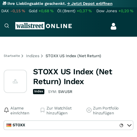
🎁 Ihre Lieblingsaktie geschenkt.
→ Jetzt Depot eröffnen
DAX
-0,15
%
Gold
+0,68
%
Öl (Brent)
+0,37
%
Dow Jones
+0,20
%
Indizes
STOXX US Index (Net Return)
Startseite
STOXX US Index (Net
Return) Index
Index
SYM:
SWUSR
Alarme
Zur Watchlist
Zum Portfolio
einrichten
hinzufügen
hinzufügen
STOXX