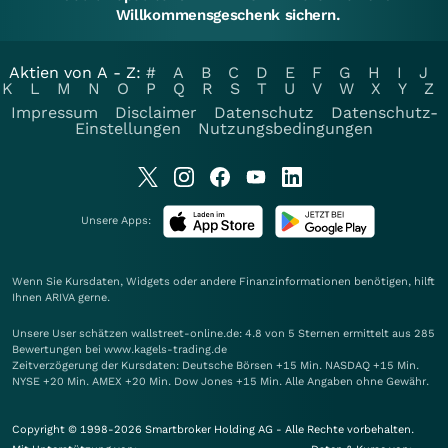
Willkommensgeschenk sichern.
Aktien von A - Z:
#
A
B
C
D
E
F
G
H
I
J
K
L
M
N
O
P
Q
R
S
T
U
V
W
X
Y
Z
Impressum
Disclaimer
Datenschutz
Datenschutz-
Einstellungen
Nutzungsbedingungen
Unsere Apps:
Wenn Sie Kursdaten, Widgets oder andere Finanzinformationen benötigen, hilft
Ihnen
ARIVA
gerne.
Unsere User schätzen wallstreet-online.de: 4.8 von 5 Sternen ermittelt aus 285
Bewertungen bei www.kagels-trading.de
Zeitverzögerung der Kursdaten: Deutsche Börsen +15 Min. NASDAQ +15 Min.
NYSE +20 Min. AMEX +20 Min. Dow Jones +15 Min. Alle Angaben ohne Gewähr.
Copyright © 1998-2026 Smartbroker Holding AG - Alle Rechte vorbehalten.