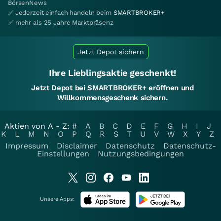
BörsenNews
✅ Jederzeit einfach handeln beim
SMARTBROKER+
✅ mehr als 25 Jahre Marktpräsenz
Jetzt Depot sichern
Ihre Lieblingsaktie geschenkt!
Jetzt Depot bei SMARTBROKER+ eröffnen und
Willkommensgeschenk sichern.
Aktien von A - Z:
#
A
B
C
D
E
F
G
H
I
J
K
L
M
N
O
P
Q
R
S
T
U
V
W
X
Y
Z
Impressum
Disclaimer
Datenschutz
Datenschutz-
Einstellungen
Nutzungsbedingungen
Unsere Apps: