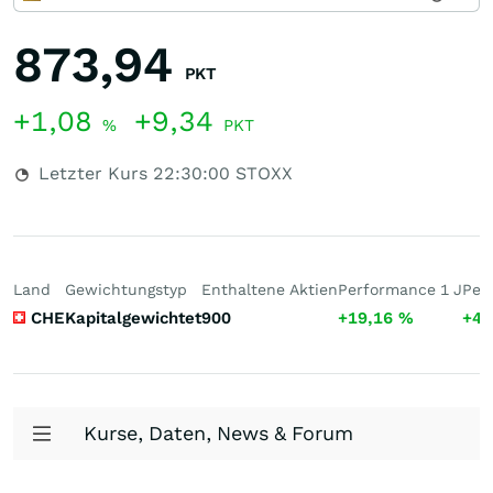
873,94
PKT
+1,08
+9,34
%
PKT
Letzter Kurs
22:30:00
STOXX
Land
Gewichtungstyp
Enthaltene Aktien
Performance 1 J
Per
CHE
Kapitalgewichtet
900
+19,16
%
+48
Kurse, Daten, News & Forum