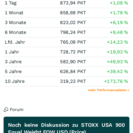
1 Tag
873,94
PKT
+1,08
%
1 Monat
858,69
PKT
+1,78
%
3 Monate
823,02
PKT
+6,19
%
6 Monate
798,24
PKT
+9,48
%
Lfd. Jahr
765,09
PKT
+14,23
%
1 Jahr
728,72
PKT
+19,93
%
3 Jahre
582,90
PKT
+49,93
%
5 Jahre
626,84
PKT
+39,42
%
10 Jahre
319,23
PKT
+173,76
%
mehr Performancedaten »
Forum
Noch keine Diskussion zu STOXX USA 900
Equal Weight EQW USD (Price)