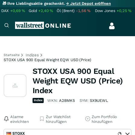
🎁 Ihre Lieblingsaktie geschenkt.
→ Jetzt Depot eröffnen
DAX
+0,69
%
Gold
+2,40
%
Öl (Brent)
-1,56
%
Dow Jones
+0,25
%
Indizes
Startseite
STOXX USA 900 Equal Weight EQW USD (Price)
STOXX USA 900 Equal
Weight EQW USD (Price)
Index
Index
WKN:
A2BMK5
SYM:
SX9UEWL
Alarme
Zur Watchlist
Zum Portfolio
einrichten
hinzufügen
hinzufügen
STOXX