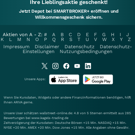
Ihre Lieblingsaktie geschenkt!
Jetzt Depot bei SMARTBROKER+ eröffnen und
Willkommensgeschenk sichern.
Aktien von A - Z:
#
A
B
C
D
E
F
G
H
I
J
K
L
M
N
O
P
Q
R
S
T
U
V
W
X
Y
Z
Impressum
Disclaimer
Datenschutz
Datenschutz-
Einstellungen
Nutzungsbedingungen
Unsere Apps:
Wenn Sie Kursdaten, Widgets oder andere Finanzinformationen benötigen, hilft
Ihnen
ARIVA
gerne.
Unsere User schätzen wallstreet-online.de: 4.8 von 5 Sternen ermittelt aus 285
Bewertungen bei www.kagels-trading.de
Zeitverzögerung der Kursdaten: Deutsche Börsen +15 Min. NASDAQ +15 Min.
NYSE +20 Min. AMEX +20 Min. Dow Jones +15 Min. Alle Angaben ohne Gewähr.