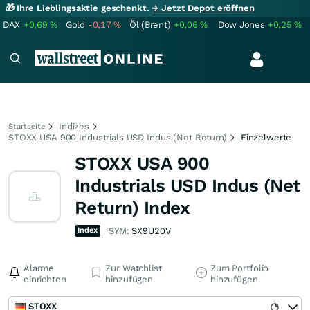
🎁 Ihre Lieblingsaktie geschenkt.
→ Jetzt Depot eröffnen
DAX
+0,69
%
Gold
-0,17
%
Öl (Brent)
+0,06
%
Dow Jones
+0,25
%
Indizes
Startseite
STOXX USA 900 Industrials USD Indus (Net Return)
Einzelwerte
STOXX USA 900
Industrials USD Indus (Net
Return) Index
Index
SYM:
SX9U20V
Alarme
Zur Watchlist
Zum Portfolio
einrichten
hinzufügen
hinzufügen
STOXX