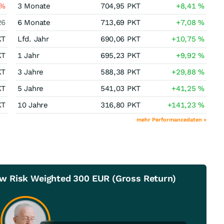
%
3 Monate
704,95
PKT
+8,41
%
26
6 Monate
713,69
PKT
+7,08
%
KT
Lfd. Jahr
690,06
PKT
+10,75
%
KT
1 Jahr
695,23
PKT
+9,92
%
KT
3 Jahre
588,38
PKT
+29,88
%
KT
5 Jahre
541,03
PKT
+41,25
%
KT
10 Jahre
316,80
PKT
+141,23
%
mehr Performancedaten »
w Risk Weighted 300 EUR (Gross Return)