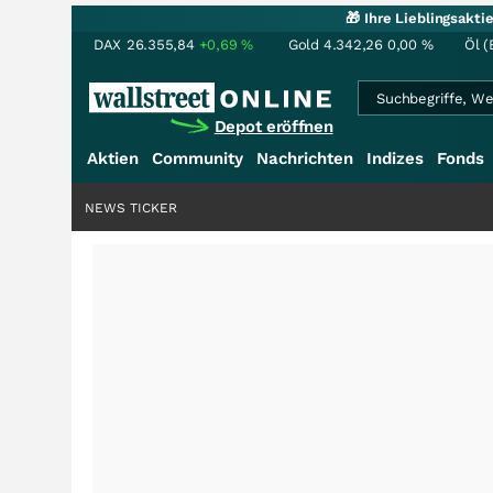
🎁 Ihre Lieblingsakt
DAX
26.355,84
+0,69
%
Gold
4.342,26
0,00
%
Öl (
Depot eröffnen
Aktien
Community
Nachrichten
Indizes
Fonds
NEWS TICKER