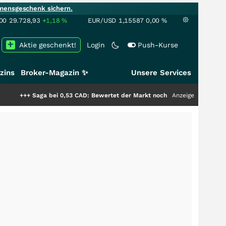
mensgeschenk sichern.
00
29.728,93
+1,18
%
EUR/USD
1,15587
0,00
%
Aktie geschenkt!
Login
Push-Kurse
zins
Broker-Magazin ✨
Unsere Services
ga bei 0,53 CAD: Bewertet der Markt noch immer nur die Hälfte der Story?
Anzeige