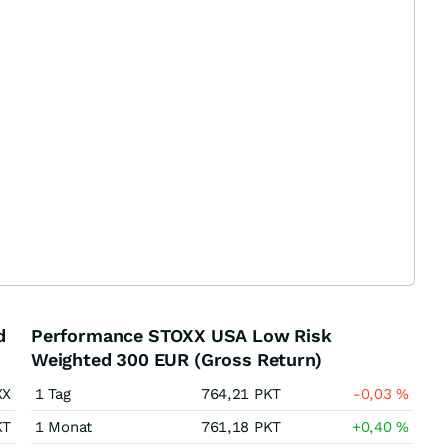
d
Performance STOXX USA Low Risk
Weighted 300 EUR (Gross Return)
XX
1 Tag
764,21
PKT
-0,03
%
KT
1 Monat
761,18
PKT
+0,40
%