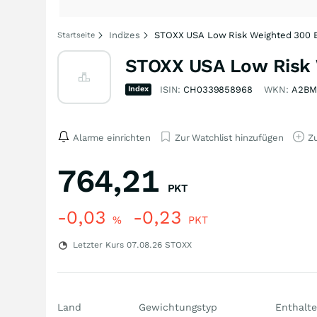
Indizes
STOXX USA Low Risk Weighted 300 E
Startseite
STOXX USA Low Risk W
Index
ISIN:
CH0339858968
WKN:
A2BM
Alarme einrichten
Zur Watchlist hinzufügen
Zu
764,21
PKT
-0,03
-0,23
%
PKT
Letzter Kurs
07.08.26
STOXX
Land
Gewichtungstyp
Enthalte