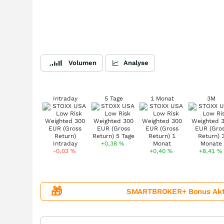
Volumen
Analyse
Intraday
5 Tage
1 Monat
3M
+0,38
%
-0,03
%
+0,40
%
+8,41
%
🎁
SMARTBROKER+ Bonus Aktion