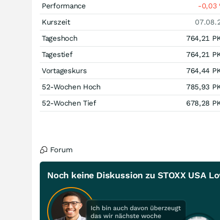
Performance
-0,03
Kurszeit
07.08.
Tageshoch
764,21
P
Tagestief
764,21
P
Vortageskurs
764,44
P
52-Wochen Hoch
785,93
P
52-Wochen Tief
678,28
P
Forum
Noch keine Diskussion zu STOXX USA Lo