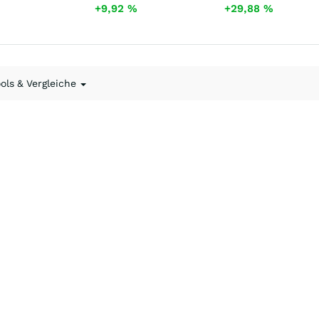
+9,92
%
+29,88
%
ools & Vergleiche