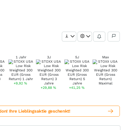
1 Jahr
3J
5J
Max
+9,92
%
+29,88
%
+41,25
%
! Ihre Lieblingsaktie geschenkt!