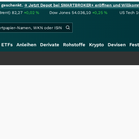
ie geschenkt.
→ Jetzt Depot bei SMARTBROKER+ eröffnen und Willkom
Brent)
82,27
+0,02
%
Dow Jones
54.036,10
+0,25
%
US Tech 1
ETFs
Anleihen
Derivate
Rohstoffe
Krypto
Devisen
Fest
+++
Sa