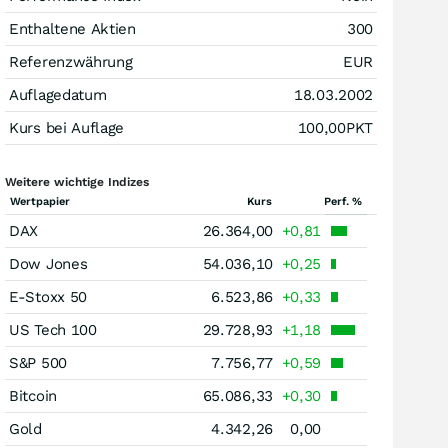
Enthaltene Aktien
300
Referenzwährung
EUR
Auflagedatum
18.03.2002
Kurs bei Auflage
100,00
PKT
Weitere wichtige Indizes
Wertpapier
Kurs
Perf. %
DAX
26.364,00
+0,81
Dow Jones
54.036,10
+0,25
E-Stoxx 50
6.523,86
+0,33
US Tech 100
29.728,93
+1,18
S&P 500
7.756,77
+0,59
Bitcoin
65.086,33
+0,30
Gold
4.342,26
0,00