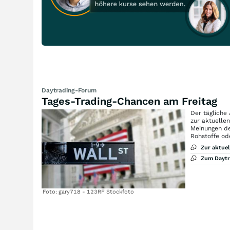
Daytrading-Forum
Tages-Trading-Chancen am Freitag
Der tägliche
zur aktuelle
Meinungen de
Rohstoffe od
Zur aktue
Zum Dayt
Foto: gary718 - 123RF Stockfoto