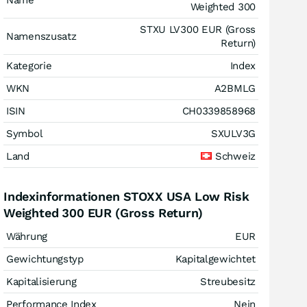
Name
Weighted 300
STXU LV300 EUR (Gross
Namenszusatz
Return)
Kategorie
Index
WKN
A2BMLG
ISIN
CH0339858968
Symbol
SXULV3G
Land
Schweiz
Indexinformationen STOXX USA Low Risk
Weighted 300 EUR (Gross Return)
Währung
EUR
Gewichtungstyp
Kapitalgewichtet
Kapitalisierung
Streubesitz
Performance Index
Nein