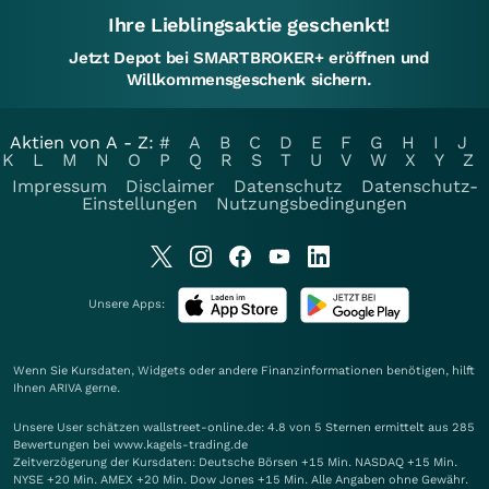
Ihre Lieblingsaktie geschenkt!
Jetzt Depot bei SMARTBROKER+ eröffnen und
Willkommensgeschenk sichern.
Aktien von A - Z:
#
A
B
C
D
E
F
G
H
I
J
K
L
M
N
O
P
Q
R
S
T
U
V
W
X
Y
Z
Impressum
Disclaimer
Datenschutz
Datenschutz-
Einstellungen
Nutzungsbedingungen
Unsere Apps:
Wenn Sie Kursdaten, Widgets oder andere Finanzinformationen benötigen, hilft
Ihnen
ARIVA
gerne.
Unsere User schätzen wallstreet-online.de: 4.8 von 5 Sternen ermittelt aus 285
Bewertungen bei www.kagels-trading.de
Zeitverzögerung der Kursdaten: Deutsche Börsen +15 Min. NASDAQ +15 Min.
NYSE +20 Min. AMEX +20 Min. Dow Jones +15 Min. Alle Angaben ohne Gewähr.