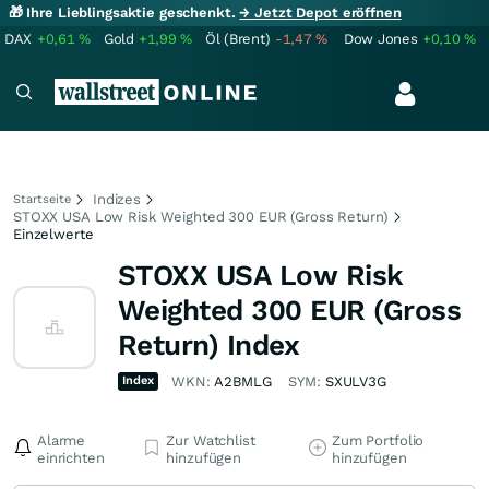
🎁 Ihre Lieblingsaktie geschenkt.
→ Jetzt Depot eröffnen
DAX
+0,61
%
Gold
+1,99
%
Öl (Brent)
-1,47
%
Dow Jones
+0,10
%
Indizes
Startseite
STOXX USA Low Risk Weighted 300 EUR (Gross Return)
Einzelwerte
STOXX USA Low Risk
Weighted 300 EUR (Gross
Return) Index
Index
WKN:
A2BMLG
SYM:
SXULV3G
Alarme
Zur Watchlist
Zum Portfolio
einrichten
hinzufügen
hinzufügen