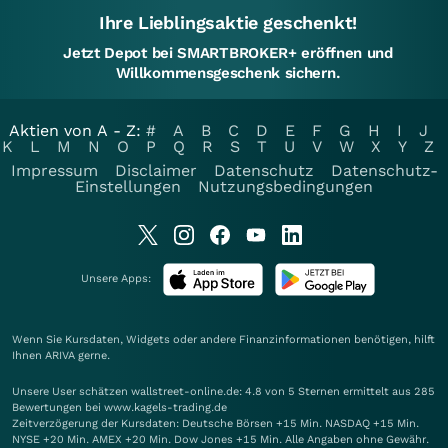
Ihre Lieblingsaktie geschenkt!
Jetzt Depot bei SMARTBROKER+ eröffnen und
Willkommensgeschenk sichern.
Aktien von A - Z:
#
A
B
C
D
E
F
G
H
I
J
K
L
M
N
O
P
Q
R
S
T
U
V
W
X
Y
Z
Impressum
Disclaimer
Datenschutz
Datenschutz-
Einstellungen
Nutzungsbedingungen
Unsere Apps:
Wenn Sie Kursdaten, Widgets oder andere Finanzinformationen benötigen, hilft
Ihnen
ARIVA
gerne.
Unsere User schätzen wallstreet-online.de: 4.8 von 5 Sternen ermittelt aus 285
Bewertungen bei www.kagels-trading.de
Zeitverzögerung der Kursdaten: Deutsche Börsen +15 Min. NASDAQ +15 Min.
NYSE +20 Min. AMEX +20 Min. Dow Jones +15 Min. Alle Angaben ohne Gewähr.