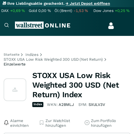
🎁 Ihre Lieblingsaktie geschenkt.
→ Jetzt Depot eröffnen
DAX
+0,69
%
Gold
0,00
%
Öl (Brent)
-1,53
%
Dow Jones
+0,25
%
Indizes
Startseite
STOXX USA Low Risk Weighted 300 USD (Net Return)
Einzelwerte
STOXX USA Low Risk
Weighted 300 USD (Net
Return) Index
Index
WKN:
A2BMLJ
SYM:
SXULV3V
Alarme
Zur Watchlist
Zum Portfolio
einrichten
hinzufügen
hinzufügen