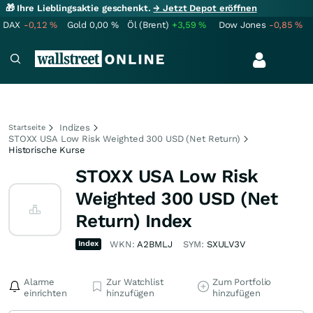
🎁 Ihre Lieblingsaktie geschenkt.
→ Jetzt Depot eröffnen
DAX
-0,12
%
Gold
0,00
%
Öl (Brent)
+3,59
%
Dow Jones
-0,85
%
Indizes
Startseite
STOXX USA Low Risk Weighted 300 USD (Net Return)
Historische Kurse
STOXX USA Low Risk
Weighted 300 USD (Net
Return) Index
Index
WKN:
A2BMLJ
SYM:
SXULV3V
Alarme
Zur Watchlist
Zum Portfolio
einrichten
hinzufügen
hinzufügen