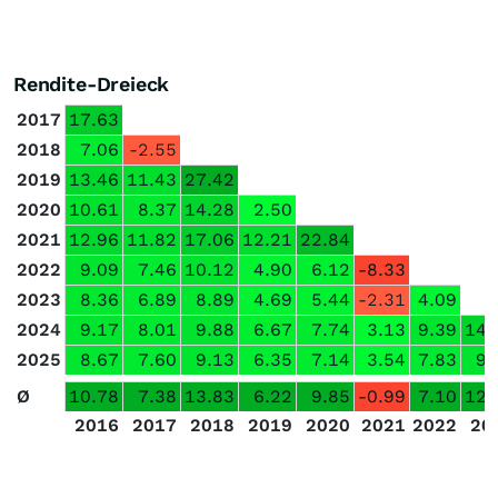
Rendite-Dreieck
2017
17.63
2018
7.06
-2.55
2019
13.46
11.43
27.42
2020
10.61
8.37
14.28
2.50
2021
12.96
11.82
17.06
12.21
22.84
2022
9.09
7.46
10.12
4.90
6.12
-8.33
2023
8.36
6.89
8.89
4.69
5.44
-2.31
4.09
2024
9.17
8.01
9.88
6.67
7.74
3.13
9.39
14.
2025
8.67
7.60
9.13
6.35
7.14
3.54
7.83
9.
Ø
10.78
7.38
13.83
6.22
9.85
-0.99
7.10
12.
2016
2017
2018
2019
2020
2021
2022
20