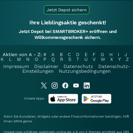
Jetzt Depot sichern
Ihre Lieblingsaktie geschenkt!
Jetzt Depot bei SMARTBROKER+ eröffnen und
Willkommensgeschenk sichern.
Aktien von A - Z:
#
A
B
C
D
E
F
G
H
I
J
K
L
M
N
O
P
Q
R
S
T
U
V
W
X
Y
Z
Impressum
Disclaimer
Datenschutz
Datenschutz-
Einstellungen
Nutzungsbedingungen
Unsere Apps:
Wenn Sie Kursdaten, Widgets oder andere Finanzinformationen benötigen, hilft
Ihnen
ARIVA
gerne.
Unsere User schätzen wallstreet-online.de: 4.8 von 5 Sternen ermittelt aus 285