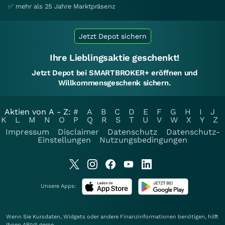
✅ mehr als 25 Jahre Marktpräsenz
Jetzt Depot sichern
Ihre Lieblingsaktie geschenkt!
Jetzt Depot bei SMARTBROKER+ eröffnen und
Willkommensgeschenk sichern.
Aktien von A - Z:
#
A
B
C
D
E
F
G
H
I
J
K
L
M
N
O
P
Q
R
S
T
U
V
W
X
Y
Z
Impressum
Disclaimer
Datenschutz
Datenschutz-
Einstellungen
Nutzungsbedingungen
Unsere Apps:
Wenn Sie Kursdaten, Widgets oder andere Finanzinformationen benötigen, hilft
Ihnen
ARIVA
gerne.