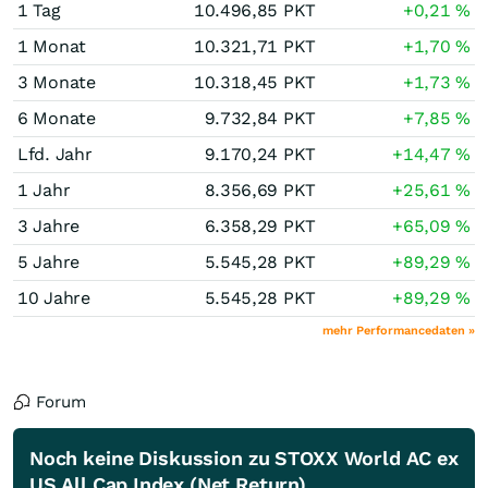
1 Tag
10.496,85
PKT
+0,21
%
1 Monat
10.321,71
PKT
+1,70
%
3 Monate
10.318,45
PKT
+1,73
%
6 Monate
9.732,84
PKT
+7,85
%
Lfd. Jahr
9.170,24
PKT
+14,47
%
1 Jahr
8.356,69
PKT
+25,61
%
3 Jahre
6.358,29
PKT
+65,09
%
5 Jahre
5.545,28
PKT
+89,29
%
10 Jahre
5.545,28
PKT
+89,29
%
mehr Performancedaten »
Forum
Noch keine Diskussion zu STOXX World AC ex
US All Cap Index (Net Return)