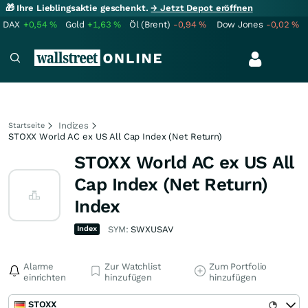
🎁 Ihre Lieblingsaktie geschenkt.
→ Jetzt Depot eröffnen
DAX
+0,54
%
Gold
+1,63
%
Öl (Brent)
-0,94
%
Dow Jones
-0,02
%
Indizes
Startseite
STOXX World AC ex US All Cap Index (Net Return)
STOXX World AC ex US All
Cap Index (Net Return)
Index
Index
SYM:
SWXUSAV
Alarme
Zur Watchlist
Zum Portfolio
einrichten
hinzufügen
hinzufügen
STOXX