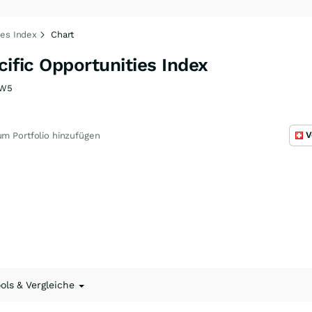
ies Index
Chart
cific Opportunities Index
6W5
V
m Portfolio hinzufügen
ools & Vergleiche