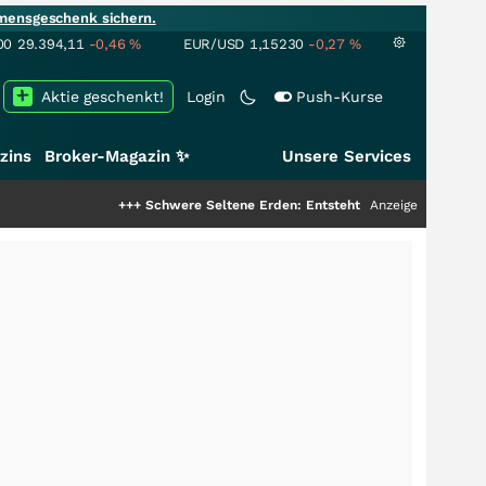
mensgeschenk sichern.
00
29.394,11
-0,46
%
EUR/USD
1,15230
-0,27
%
Aktie geschenkt!
Login
Push-Kurse
zins
Broker-Magazin ✨
Unsere Services
+++
Schwere Seltene Erden: Entsteht hier die nächste Milliarden
Anzeige