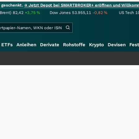
ie geschenkt.
→ Jetzt Depot bei SMARTBROKER+ eröffnen und Willkom
(Brent)
82,42
+3,75
%
Dow Jones
53.955,11
-0,82
%
US Tech 1
ETFs
Anleihen
Derivate
Rohstoffe
Krypto
Devisen
Fest