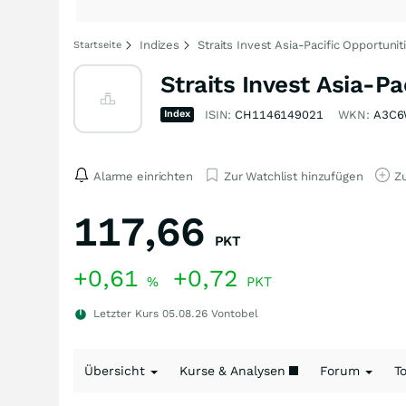
Indizes
Straits Invest Asia-Pacific Opportunit
Startseite
Straits Invest Asia-Pa
Index
ISIN:
CH1146149021
WKN:
A3C
Alarme einrichten
Zur Watchlist hinzufügen
Zu
117,66
PKT
+0,61
+0,72
%
PKT
Letzter Kurs
05.08.26
Vontobel
Übersicht
Kurse & Analysen
Forum
T