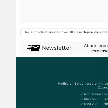
Im Durchschnitt erleiden 7 von 10 Kleinanlegern Verluste b
Abonnieren
Newsletter
verpasse
Profitieren Sie von unserem Alle
Zugang
✅ Größte Finanz-
✅ über 550.000 re
✅ rund 2.000 Beit