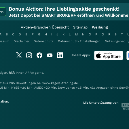
Bonus Aktion:
Ihre Lieblingsaktie geschenkt!
rn
Jetzt Depot bei SMARTBROKER+ eröffnen und Willkommen
Aktien-Branchen Übersicht
Sitemap
Werbung
A
B
C
D
E
F
G
H
I
J
K
L
M
N
O
P
Q
R
S
T
essum
Disclaimer
Datenschutz
Datenschutz-Einstellungen
Nutzungsbedin
Unsere Apps:
gen, hilft Ihnen
ARIVA
gerne.
elt aus 285 Bewertungen bei www.kagels-trading.de
15 Min. NYSE +20 Min. AMEX +20 Min. Dow Jones +15 Min. Alle Angaben ohne Gewäh
alten.
Mit Unterstützung von: