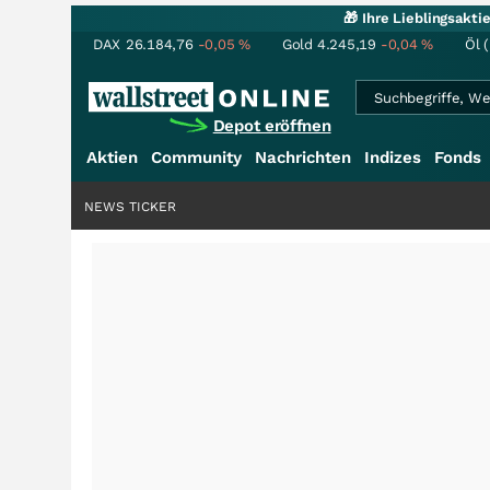
🎁 Ihre Lieblingsakt
DAX
26.184,76
-0,05
%
Gold
4.245,19
-0,04
%
Öl 
Depot eröffnen
Aktien
Community
Nachrichten
Indizes
Fonds
NEWS TICKER