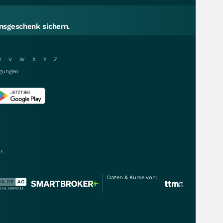
sgeschenk sichern.
U
V
W
X
Y
Z
gungen
r.
Daten & Kurse von: