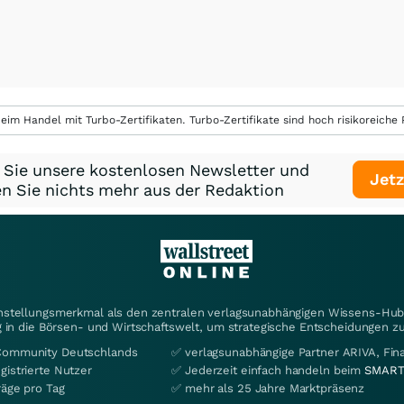
eim Handel mit Turbo-Zertifikaten. Turbo-Zertifikate sind hoch risikoreiche P
 Sie unsere kostenlosen Newsletter und
Jetz
n Sie nichts mehr aus der Redaktion
instellungsmerkmal als den zentralen verlagsunabhängigen Wissens-Hub 
 in die Börsen- und Wirtschaftswelt, um strategische Entscheidungen zu
Community Deutschlands
✅ verlagsunabhängige Partner ARIVA, Fi
gistrierte Nutzer
✅ Jederzeit einfach handeln beim
SMART
räge pro Tag
✅ mehr als 25 Jahre Marktpräsenz