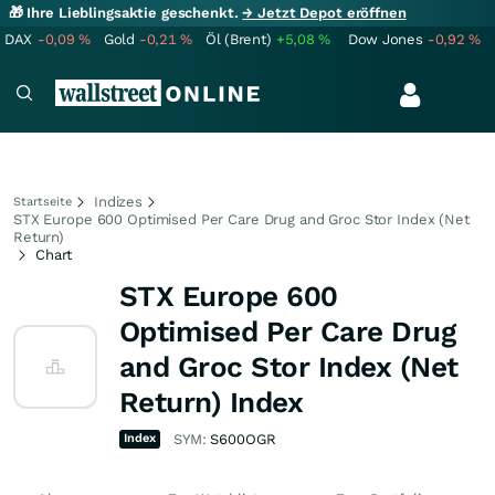
🎁 Ihre Lieblingsaktie geschenkt.
→ Jetzt Depot eröffnen
DAX
-0,09
%
Gold
-0,21
%
Öl (Brent)
+5,08
%
Dow Jones
-0,92
%
Indizes
Startseite
STX Europe 600 Optimised Per Care Drug and Groc Stor Index (Net
Return)
Chart
STX Europe 600
Optimised Per Care Drug
and Groc Stor Index (Net
Return) Index
Index
SYM:
S600OGR