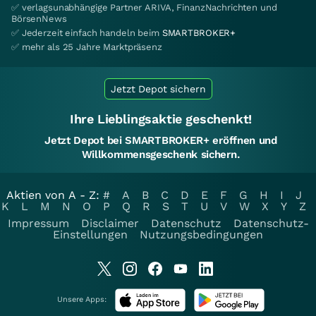
✅ verlagsunabhängige Partner ARIVA, FinanzNachrichten und
BörsenNews
✅ Jederzeit einfach handeln beim
SMARTBROKER+
✅ mehr als 25 Jahre Marktpräsenz
Jetzt Depot sichern
Ihre Lieblingsaktie geschenkt!
Jetzt Depot bei SMARTBROKER+ eröffnen und
Willkommensgeschenk sichern.
Aktien von A - Z:
#
A
B
C
D
E
F
G
H
I
J
K
L
M
N
O
P
Q
R
S
T
U
V
W
X
Y
Z
Impressum
Disclaimer
Datenschutz
Datenschutz-
Einstellungen
Nutzungsbedingungen
Unsere Apps: