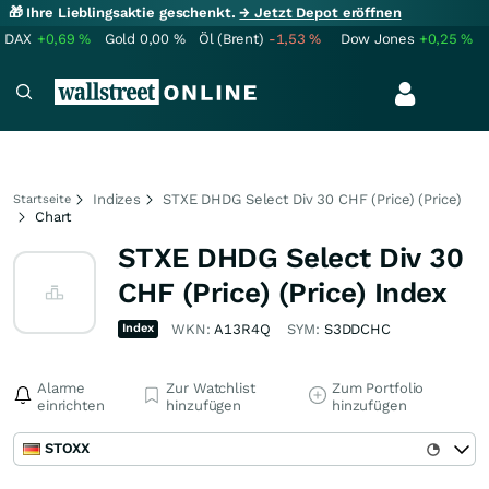
🎁 Ihre Lieblingsaktie geschenkt.
→ Jetzt Depot eröffnen
DAX
+0,69
%
Gold
0,00
%
Öl (Brent)
-1,53
%
Dow Jones
+0,25
%
Indizes
STXE DHDG Select Div 30 CHF (Price) (Price)
Startseite
Chart
STXE DHDG Select Div 30
CHF (Price) (Price) Index
Index
WKN:
A13R4Q
SYM:
S3DDCHC
Alarme
Zur Watchlist
Zum Portfolio
einrichten
hinzufügen
hinzufügen
STOXX