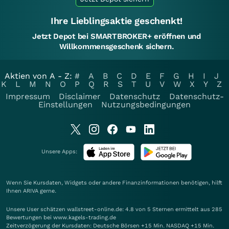
Ihre Lieblingsaktie geschenkt!
Jetzt Depot bei SMARTBROKER+ eröffnen und
Willkommensgeschenk sichern.
Aktien von A - Z:
#
A
B
C
D
E
F
G
H
I
J
K
L
M
N
O
P
Q
R
S
T
U
V
W
X
Y
Z
Impressum
Disclaimer
Datenschutz
Datenschutz-
Einstellungen
Nutzungsbedingungen
Unsere Apps:
Wenn Sie Kursdaten, Widgets oder andere Finanzinformationen benötigen, hilft
Ihnen
ARIVA
gerne.
Unsere User schätzen wallstreet-online.de: 4.8 von 5 Sternen ermittelt aus 285
Bewertungen bei www.kagels-trading.de
Zeitverzögerung der Kursdaten: Deutsche Börsen +15 Min. NASDAQ +15 Min.