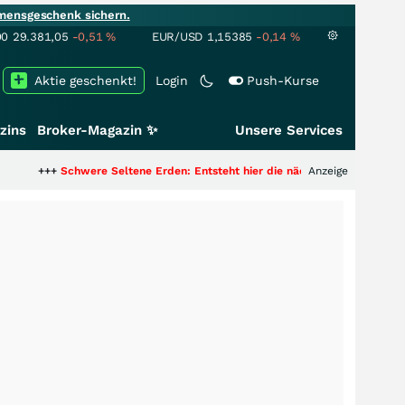
mensgeschenk sichern.
00
29.381,05
-0,51
%
EUR/USD
1,15385
-0,14
%
Aktie geschenkt!
Login
Push-Kurse
zins
Broker-Magazin ✨
Unsere Services
chwere Seltene Erden: Entsteht hier die nächste Milliardenstory?
Anzeige
+++