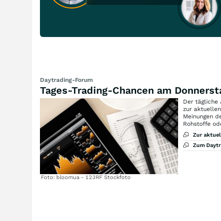
Daytrading-Forum
Tages-Trading-Chancen am Donnerst
Der tägliche
zur aktuelle
Meinungen de
Rohstoffe od
Zur aktue
Zum Dayt
Foto: bloomua - 123RF Stockfoto