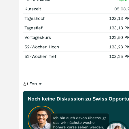
Kurszeit
05.08.
Tageshoch
123,13
P
Tagestief
123,13
P
Vortageskurs
122,50
P
52-Wochen Hoch
123,28
P
52-Wochen Tief
103,25
P
Forum
Noch keine Diskussion zu Swiss Opportun