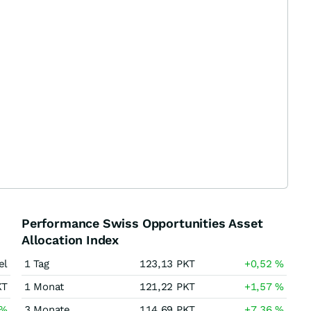
Performance Swiss Opportunities Asset
Allocation Index
el
1 Tag
123,13
PKT
+0,52
%
KT
1 Monat
121,22
PKT
+1,57
%
%
3 Monate
114,69
PKT
+7,36
%