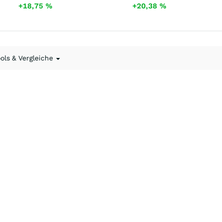
+18,75
%
+20,38
%
ools & Vergleiche