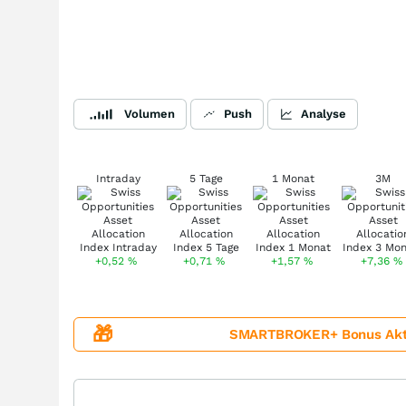
Volumen
Push
Analyse
Intraday
5 Tage
1 Monat
3M
+0,52
%
+0,71
%
+1,57
%
+7,36
%
🎁
SMARTBROKER+ Bonus Aktion