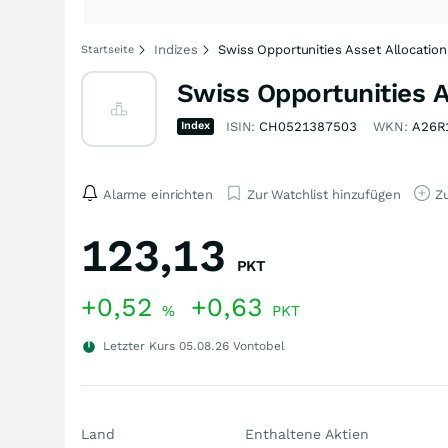
Indizes
Swiss Opportunities Asset Allocation
Startseite
Swiss Opportunities A
Index
ISIN:
CH0521387503
WKN:
A26R
Alarme einrichten
Zur Watchlist hinzufügen
Zu
123,13
PKT
+0,52
+0,63
%
PKT
Letzter Kurs
05.08.26
Vontobel
Land
Enthaltene Aktien