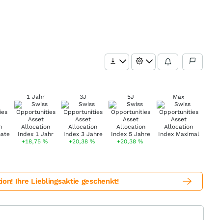
1 Jahr
3J
5J
Max
+18,75
%
+20,38
%
+20,38
%
! Ihre Lieblingsaktie geschenkt!