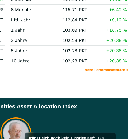
26
6 Monate
115,71
PKT
+6,42
%
KT
Lfd. Jahr
112,84
PKT
+9,12
%
KT
1 Jahr
103,69
PKT
+18,75
%
KT
3 Jahre
102,28
PKT
+20,38
%
KT
5 Jahre
102,28
PKT
+20,38
%
KT
10 Jahre
102,28
PKT
+20,38
%
mehr Performancedaten »
ities Asset Allocation Index