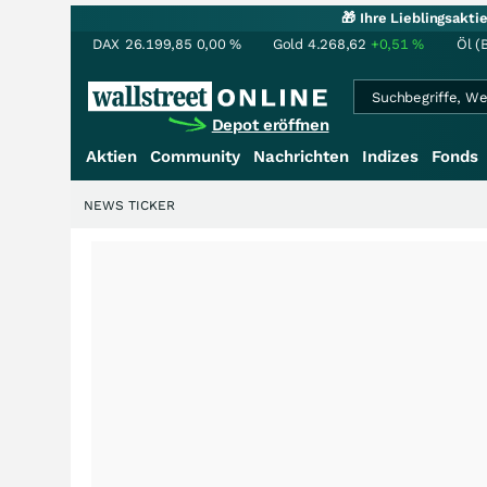
🎁 Ihre Lieblingsakt
DAX
26.199,85
0,00
%
Gold
4.268,62
+0,51
%
Öl (
Depot eröffnen
Aktien
Community
Nachrichten
Indizes
Fonds
NEWS TICKER