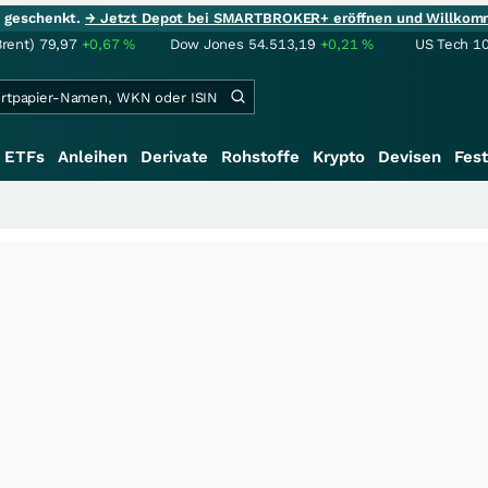
ie geschenkt.
→ Jetzt Depot bei SMARTBROKER+ eröffnen und Willkom
Brent)
79,97
+0,67
%
Dow Jones
54.513,19
+0,21
%
US Tech 1
ETFs
Anleihen
Derivate
Rohstoffe
Krypto
Devisen
Fest
+++
S