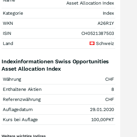
Name
Asset Allocation Index
Kategorie
Index
WKN
A26R1Y
ISIN
CH0521387503
Land
Schweiz
Indexinformationen Swiss Opportunities
Asset Allocation Index
Währung
CHF
Enthaltene Aktien
8
Referenzwährung
CHF
Auflagedatum
29.01.2020
Kurs bei Auflage
100,00
PKT
Weitere wichtige Indizes