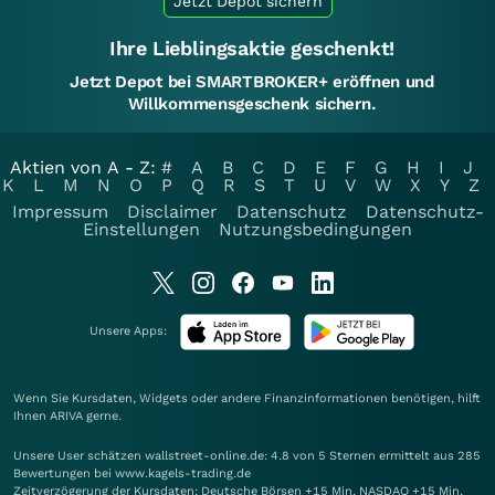
Jetzt Depot sichern
Ihre Lieblingsaktie geschenkt!
Jetzt Depot bei SMARTBROKER+ eröffnen und
Willkommensgeschenk sichern.
Aktien von A - Z:
#
A
B
C
D
E
F
G
H
I
J
K
L
M
N
O
P
Q
R
S
T
U
V
W
X
Y
Z
Impressum
Disclaimer
Datenschutz
Datenschutz-
Einstellungen
Nutzungsbedingungen
Unsere Apps:
Wenn Sie Kursdaten, Widgets oder andere Finanzinformationen benötigen, hilft
Ihnen
ARIVA
gerne.
Unsere User schätzen wallstreet-online.de: 4.8 von 5 Sternen ermittelt aus 285
Bewertungen bei www.kagels-trading.de
Zeitverzögerung der Kursdaten: Deutsche Börsen +15 Min. NASDAQ +15 Min.