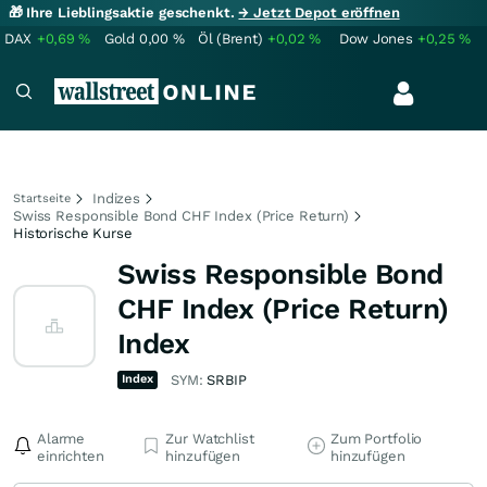
🎁 Ihre Lieblingsaktie geschenkt.
→ Jetzt Depot eröffnen
DAX
+0,69
%
Gold
0,00
%
Öl (Brent)
+0,02
%
Dow Jones
+0,25
%
Indizes
Startseite
Swiss Responsible Bond CHF Index (Price Return)
Historische Kurse
Swiss Responsible Bond
CHF Index (Price Return)
Index
Index
SYM:
SRBIP
Alarme
Zur Watchlist
Zum Portfolio
einrichten
hinzufügen
hinzufügen