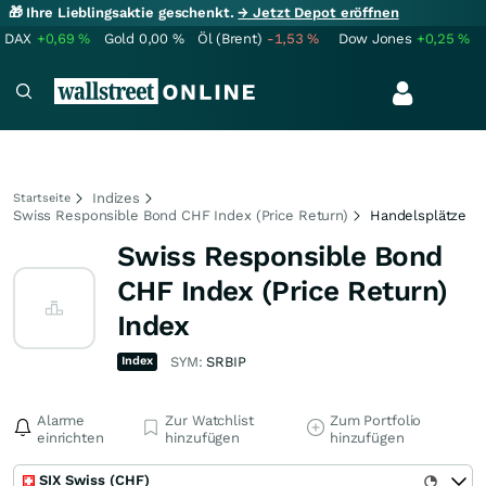
🎁 Ihre Lieblingsaktie geschenkt.
→ Jetzt Depot eröffnen
DAX
+0,69
%
Gold
0,00
%
Öl (Brent)
-1,53
%
Dow Jones
+0,25
%
Indizes
Startseite
Swiss Responsible Bond CHF Index (Price Return)
Handelsplätze
Swiss Responsible Bond
CHF Index (Price Return)
Index
Index
SYM:
SRBIP
Alarme
Zur Watchlist
Zum Portfolio
einrichten
hinzufügen
hinzufügen
SIX Swiss (CHF)