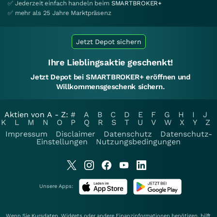
✅ Jederzeit einfach handeln beim
SMARTBROKER+
✅ mehr als 25 Jahre Marktpräsenz
Jetzt Depot sichern
Ihre Lieblingsaktie geschenkt!
Jetzt Depot bei SMARTBROKER+ eröffnen und
Willkommensgeschenk sichern.
Aktien von A - Z:
#
A
B
C
D
E
F
G
H
I
J
K
L
M
N
O
P
Q
R
S
T
U
V
W
X
Y
Z
Impressum
Disclaimer
Datenschutz
Datenschutz-
Einstellungen
Nutzungsbedingungen
Unsere Apps:
Wenn Sie Kursdaten, Widgets oder andere Finanzinformationen benötigen, hilft