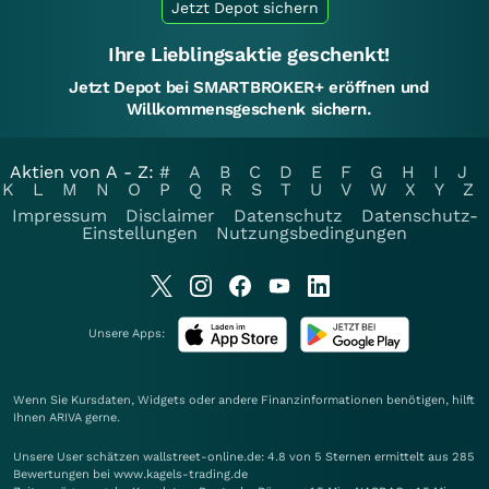
Jetzt Depot sichern
Ihre Lieblingsaktie geschenkt!
Jetzt Depot bei SMARTBROKER+ eröffnen und
Willkommensgeschenk sichern.
Aktien von A - Z:
#
A
B
C
D
E
F
G
H
I
J
K
L
M
N
O
P
Q
R
S
T
U
V
W
X
Y
Z
Impressum
Disclaimer
Datenschutz
Datenschutz-
Einstellungen
Nutzungsbedingungen
Unsere Apps:
Wenn Sie Kursdaten, Widgets oder andere Finanzinformationen benötigen, hilft
Ihnen
ARIVA
gerne.
Unsere User schätzen wallstreet-online.de: 4.8 von 5 Sternen ermittelt aus 285
Bewertungen bei www.kagels-trading.de