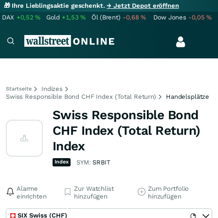
🎁 Ihre Lieblingsaktie geschenkt.
→ Jetzt Depot eröffnen
DAX
+0,52
%
Gold
+1,53
%
Öl (Brent)
-0,68
%
Dow Jones
-0,05
%
Indizes
Startseite
Swiss Responsible Bond CHF Index (Total Return)
Handelsplätze
Swiss Responsible Bond
CHF Index (Total Return)
Index
Index
SYM:
SRBIT
Alarme
Zur Watchlist
Zum Portfolio
einrichten
hinzufügen
hinzufügen
SIX Swiss (CHF)