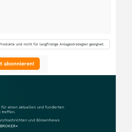
rodukte und nicht für langfristige Anlagestrategien geeignet.
t abonnieren!
für einen aktuellen und fundierten
 treffen.
nanzNachrichten und BörsenNews
BROKER+