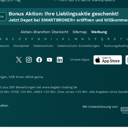
Bonus Aktion:
Ihre Lieblingsaktie geschenkt!
rn
Jetzt Depot bei SMARTBROKER+ eröffnen und Willkommen
Aktien-Branchen Übersicht
Sitemap
Werbung
A
B
C
D
E
F
G
H
I
J
K
L
M
N
O
P
Q
R
S
T
essum
Disclaimer
Datenschutz
Datenschutz-Einstellungen
Nutzungsbedin
Unsere Apps:
gen, hilft Ihnen
ARIVA
gerne.
elt aus 285 Bewertungen bei www.kagels-trading.de
15 Min. NYSE +20 Min. AMEX +20 Min. Dow Jones +15 Min. Alle Angaben ohne Gewäh
alten.
Mit Unterstützung von: