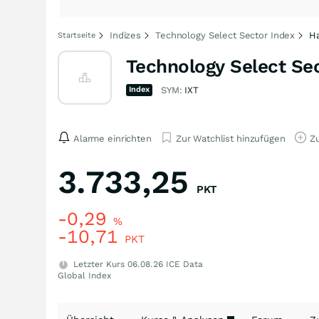
Indizes
Technology Select Sector Index
Ha
Startseite
Technology Select Se
Index
SYM:
IXT
Alarme einrichten
Zur Watchlist hinzufügen
Zu
3.733,25
PKT
-0,29
%
-10,71
PKT
Letzter Kurs
06.08.26
ICE Data
Global Index