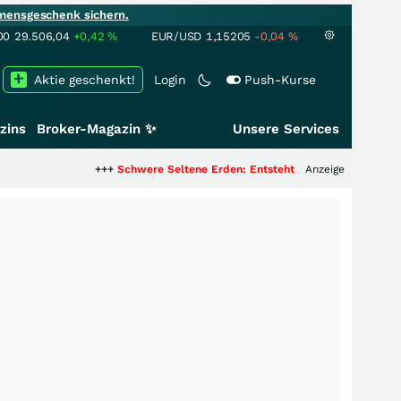
mensgeschenk sichern.
00
29.506,04
+0,42
%
EUR/USD
1,15205
-0,04
%
Aktie geschenkt!
Login
Push-Kurse
zins
Broker-Magazin ✨
Unsere Services
+++
Schwere Seltene Erden: Entsteht hier die nächste Milliarde
Anzeige