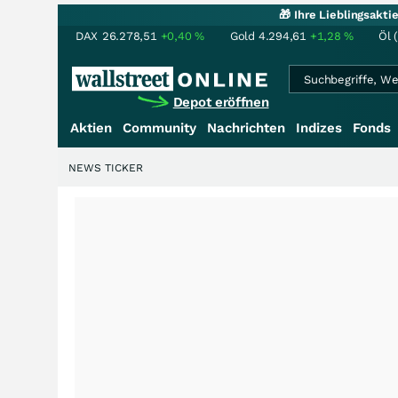
🎁 Ihre Lieblingsakt
DAX
26.278,51
+0,40
%
Gold
4.294,61
+1,28
%
Öl 
Depot eröffnen
Aktien
Community
Nachrichten
Indizes
Fonds
NEWS TICKER