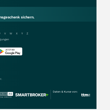
sgeschenk sichern.
U
V
W
X
Y
Z
gungen
r.
Daten & Kurse von: