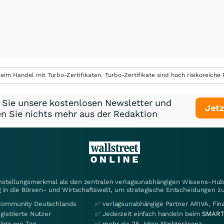
eim Handel mit Turbo-Zertifikaten. Turbo-Zertifikate sind hoch risikoreiche P
 Sie unsere kostenlosen Newsletter und
Jetz
n Sie nichts mehr aus der Redaktion
instellungsmerkmal als den zentralen verlagsunabhängigen Wissens-Hub 
 in die Börsen- und Wirtschaftswelt, um strategische Entscheidungen zu
Community Deutschlands
✅ verlagsunabhängige Partner ARIVA, Fi
gistrierte Nutzer
✅ Jederzeit einfach handeln beim
SMART
räge pro Tag
✅ mehr als 25 Jahre Marktpräsenz