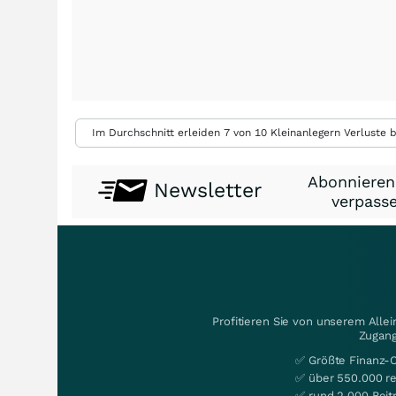
Im Durchschnitt erleiden 7 von 10 Kleinanlegern Verluste b
Abonnieren
Newsletter
verpasse
Profitieren Sie von unserem Alle
Zugang
✅ Größte Finanz-
✅ über 550.000 re
✅ rund 2.000 Beit