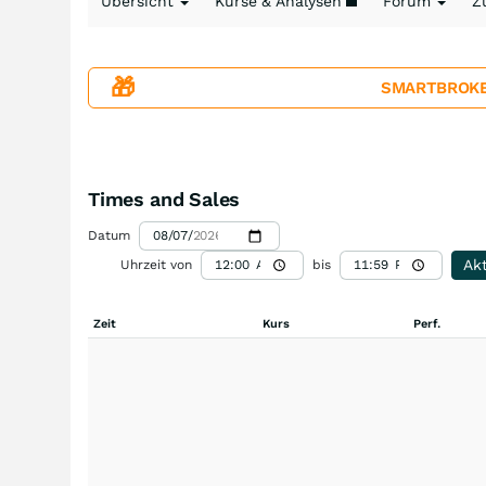
Übersicht
Kurse & Analysen
Forum
Z
🎁
SMARTBROKER+
Times and Sales
Datum
Akt
Uhrzeit von
bis
Zeit
Kurs
Perf.