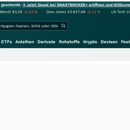
ie geschenkt.
→ Jetzt Depot bei SMARTBROKER+ eröffnen und Willkom
(Brent)
83,35
-0,23
%
Dow Jones
53.837,48
-0,12
%
US Tech 1
ETFs
Anleihen
Derivate
Rohstoffe
Krypto
Devisen
Fest