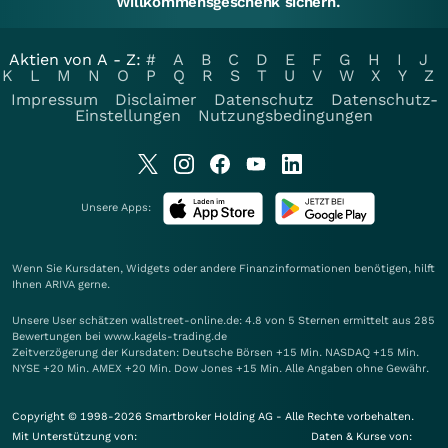
Willkommensgeschenk sichern.
Aktien von A - Z:
#
A
B
C
D
E
F
G
H
I
J
K
L
M
N
O
P
Q
R
S
T
U
V
W
X
Y
Z
Impressum
Disclaimer
Datenschutz
Datenschutz-
Einstellungen
Nutzungsbedingungen
Unsere Apps:
Wenn Sie Kursdaten, Widgets oder andere Finanzinformationen benötigen, hilft
Ihnen
ARIVA
gerne.
Unsere User schätzen wallstreet-online.de: 4.8 von 5 Sternen ermittelt aus 285
Bewertungen bei www.kagels-trading.de
Zeitverzögerung der Kursdaten: Deutsche Börsen +15 Min. NASDAQ +15 Min.
NYSE +20 Min. AMEX +20 Min. Dow Jones +15 Min. Alle Angaben ohne Gewähr.
Copyright © 1998-2026 Smartbroker Holding AG - Alle Rechte vorbehalten.
Mit Unterstützung von:
Daten & Kurse von: