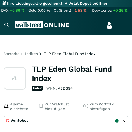
🎁 Ihre Lieblingsaktie geschenkt.
→ Jetzt Depot eröffnen
DAX
+0,69
%
Gold
0,00
%
Öl (Brent)
-1,53
%
Dow Jones
+0,25
%
Indizes
TLP Eden Global Fund Index
Startseite
TLP Eden Global Fund
Index
Index
WKN:
A3DG94
Alarme
Zur Watchlist
Zum Portfolio
einrichten
hinzufügen
hinzufügen
Vontobel