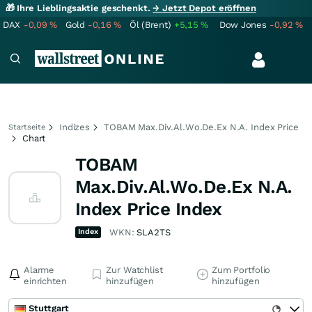
🎁 Ihre Lieblingsaktie geschenkt.
→ Jetzt Depot eröffnen
DAX
-0,09
%
Gold
-0,16
%
Öl (Brent)
+5,15
%
Dow Jones
-0,92
%
Indizes
TOBAM Max.Div.Al.Wo.De.Ex N.A. Index Price
Startseite
Chart
TOBAM
Max.Div.Al.Wo.De.Ex N.A.
Index Price Index
Index
WKN:
SLA2TS
Alarme
Zur Watchlist
Zum Portfolio
einrichten
hinzufügen
hinzufügen
Stuttgart