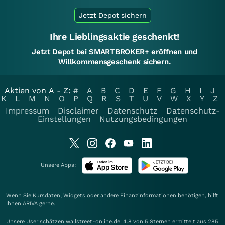
Jetzt Depot sichern
Ihre Lieblingsaktie geschenkt!
Jetzt Depot bei SMARTBROKER+ eröffnen und
Willkommensgeschenk sichern.
Aktien von A - Z:
#
A
B
C
D
E
F
G
H
I
J
K
L
M
N
O
P
Q
R
S
T
U
V
W
X
Y
Z
Impressum
Disclaimer
Datenschutz
Datenschutz-
Einstellungen
Nutzungsbedingungen
Unsere Apps:
Wenn Sie Kursdaten, Widgets oder andere Finanzinformationen benötigen, hilft
Ihnen
ARIVA
gerne.
Unsere User schätzen wallstreet-online.de: 4.8 von 5 Sternen ermittelt aus 285