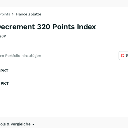
Points
Handelsplätze
Decrement 320 Points Index
20P
S
m Portfolio hinzufügen
PKT
K
PKT
K
ools & Vergleiche