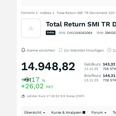
Indizes
Total Return SMI TR Decrement 320 
Startseite
Total Return SMI TR 
Index
ISIN:
CH1154162064
SYM:
SMID3
Alarme einrichten
Zur Watchlist hinzufügen
Zu
14.948,82
Geldkurs
143,32
13.11.25
728
ST
Briefkurs
144,21
+0,17
PKT
%
13.11.25
728
ST
+26,02
PKT
Letzter Kurs
17:30:53
SIX Swiss (CHF)
Übersicht
Kurse & Analysen
Forum
T