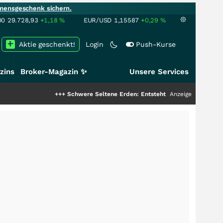
mensgeschenk sichern.
00
29.728,93
+1,18
%
EUR/USD
1,15587
+0,29
%
Aktie geschenkt!
Login
Push-Kurse
zins
Broker-Magazin ✨
Unsere Services
+++
Schwere Seltene Erden: Entsteht hier die nächste Milliarde
Anzeige