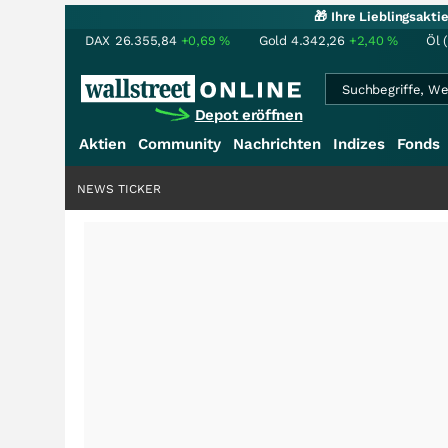
🎁 Ihre Lieblingsakt
DAX
26.355,84
+0,69
%
Gold
4.342,26
+2,40
%
Öl 
Depot eröffnen
Aktien
Community
Nachrichten
Indizes
Fonds
NEWS TICKER