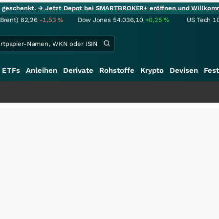
ie geschenkt.
→ Jetzt Depot bei SMARTBROKER+ eröffnen und Willkom
(Brent)
82,26
-1,53
%
Dow Jones
54.036,10
+0,25
%
US Tech 1
ETFs
Anleihen
Derivate
Rohstoffe
Krypto
Devisen
Fest