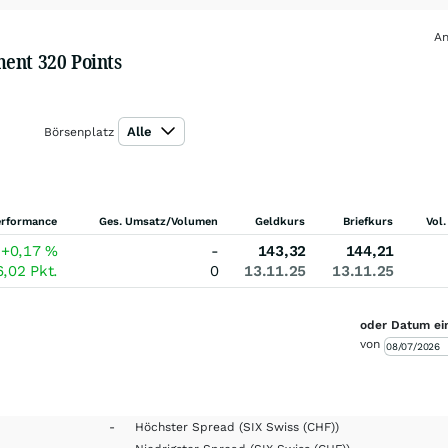
An
ent 320 Points
Alle
Börsenplatz
erformance
Ges. Umsatz/Volumen
Geldkurs
Briefkurs
Vol.
+0,17
%
-
143,32
144,21
6,02
Pkt.
0
13.11.25
13.11.25
oder Datum ei
von
-
Höchster Spread
(SIX Swiss (CHF))