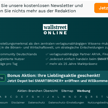
 Sie unsere kostenlosen Newsletter und
Jetz
n Sie nichts mehr aus der Redaktion
instellungsmerkmal als den zentralen verlagsunabhängigen Wissens-Hub 
 in die Börsen- und Wirtschaftswelt, um strategische Entscheidungen zu
Community Deutschlands
✅ verlagsunabhängige Partner ARIVA, Fi
gistrierte Nutzer
✅ Jederzeit einfach handeln beim
SMART
räge pro Tag
✅ mehr als 25 Jahre Marktpräsenz
Bonus Aktion:
Ihre Lieblingsaktie geschenkt!
rn
Jetzt Depot bei SMARTBROKER+ eröffnen und Willkommen
Aktien-Branchen Übersicht
Sitemap
Werbung
A
B
C
D
E
F
G
H
I
J
K
L
M
N
O
P
Q
R
S
T
essum
Disclaimer
Datenschutz
Datenschutz-Einstellungen
Nutzungsbedin