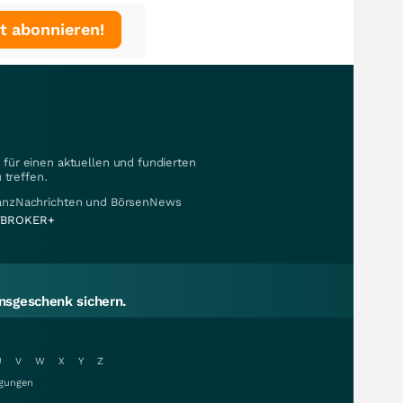
t abonnieren!
für einen aktuellen und fundierten
 treffen.
nanzNachrichten und BörsenNews
BROKER+
sgeschenk sichern.
U
V
W
X
Y
Z
gungen