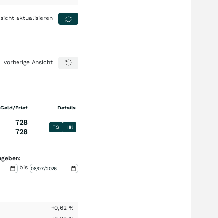
sicht aktualisieren
vorherige Ansicht
 Geld/Brief
Details
728
TS
HK
728
ngeben:
bis
+0,62
%