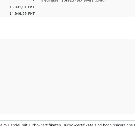
-
Niedrigster Spread
(SIX Swiss (CHF))
15.031,01
PKT
14.946,29
PKT
eim Handel mit Turbo-Zertifikaten. Turbo-Zertifikate sind hoch risikoreiche P