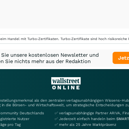
eim Handel mit Turbo-Zertifikaten. Turbo-Zertifikate sind hoch risikoreiche P
 Sie unsere kostenlosen Newsletter und
Jetz
n Sie nichts mehr aus der Redaktion
instellungsmerkmal als den zentralen verlagsunabhängigen Wissens-Hub 
 in die Börsen- und Wirtschaftswelt, um strategische Entscheidungen zu
Community Deutschlands
✅ verlagsunabhängige Partner ARIVA, Fi
gistrierte Nutzer
✅ Jederzeit einfach handeln beim
SMART
räge pro Tag
✅ mehr als 25 Jahre Marktpräsenz