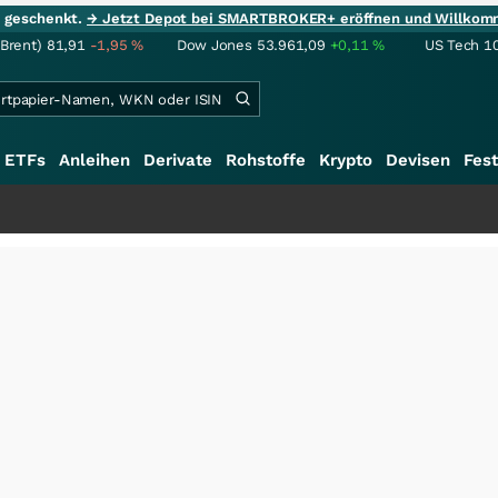
ie geschenkt.
→ Jetzt Depot bei SMARTBROKER+ eröffnen und Willkom
(Brent)
81,91
-1,95
%
Dow Jones
53.961,09
+0,11
%
US Tech 1
ETFs
Anleihen
Derivate
Rohstoffe
Krypto
Devisen
Fest