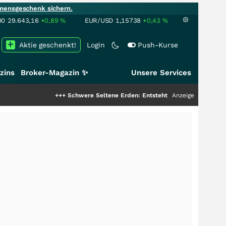
mensgeschenk sichern.
00
29.643,16
+0,89
%
EUR/USD
1,15738
+0,43
%
Aktie geschenkt!
Login
Push-Kurse
zins
Broker-Magazin ✨
Unsere Services
+++
Schwere Seltene Erden: Entsteht hier die nächste Milliarde
Anzeige