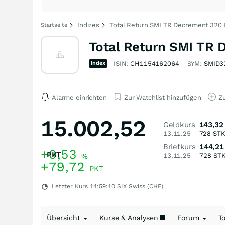
Indizes
Total Return SMI TR Decrement 320 
Startseite
Total Return SMI TR 
Index
ISIN:
CH1154162064
SYM:
SMID3
Alarme einrichten
Zur Watchlist hinzufügen
Zu
15.002,52
Geldkurs
143,32
13.11.25
728
ST
Briefkurs
144,21
+0,53
PKT
%
13.11.25
728
ST
+79,72
PKT
Letzter Kurs
14:59:10
SIX Swiss (CHF)
Übersicht
Kurse & Analysen
Forum
T