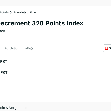
Points
Handelsplätze
Decrement 320 Points Index
20P
S
m Portfolio hinzufügen
PKT
K
PKT
K
ools & Vergleiche