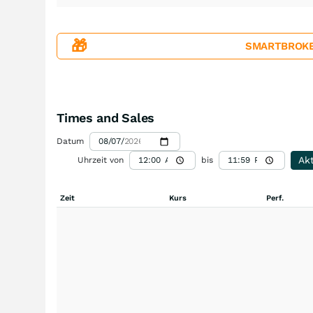
🎁
SMARTBROKER+
Times and Sales
Datum
Akt
Uhrzeit von
bis
Zeit
Kurs
Perf.