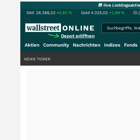
🎁 Ihre Lieblingsakt
DAX
26.388,33
+0,82
%
Gold
4.325,02
+1,99
%
Öl 
Depot eröffnen
Aktien
Community
Nachrichten
Indizes
Fonds
NEWS TICKER