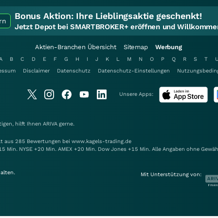
Bonus Aktion:
Ihre Lieblingsaktie geschenkt!
rn
Jetzt Depot bei SMARTBROKER+ eröffnen und Willkommen
Aktien-Branchen Übersicht
Sitemap
Werbung
A
B
C
D
E
F
G
H
I
J
K
L
M
N
O
P
Q
R
S
T
essum
Disclaimer
Datenschutz
Datenschutz-Einstellungen
Nutzungsbedin
Unsere Apps:
gen, hilft Ihnen
ARIVA
gerne.
elt aus 285 Bewertungen bei www.kagels-trading.de
15 Min. NYSE +20 Min. AMEX +20 Min. Dow Jones +15 Min. Alle Angaben ohne Gewäh
alten.
Mit Unterstützung von: