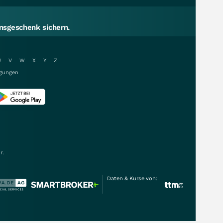
sgeschenk sichern.
U
V
W
X
Y
Z
gungen
r.
Daten & Kurse von: