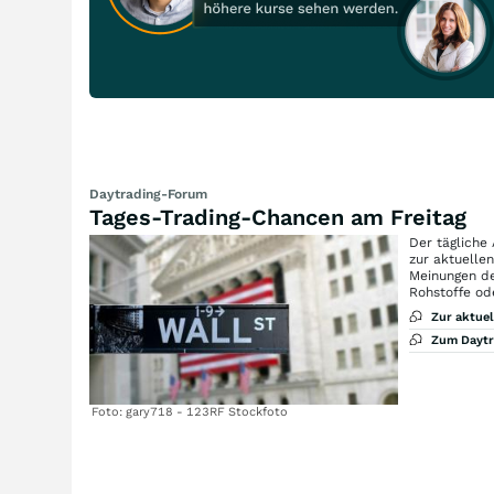
Daytrading-Forum
Tages-Trading-Chancen am Freitag
Der tägliche
zur aktuelle
Meinungen de
Rohstoffe od
Zur aktue
Zum Dayt
Foto: gary718 - 123RF Stockfoto