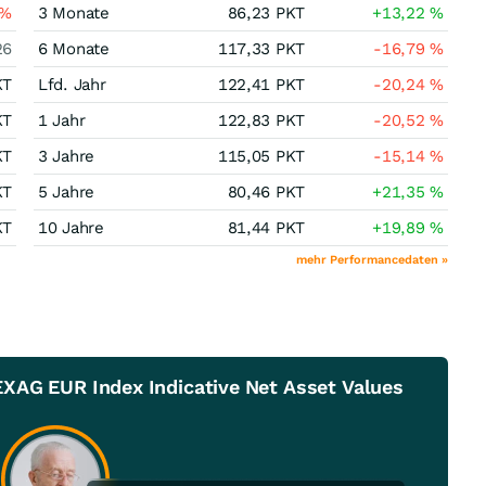
%
3 Monate
86,23
PKT
+13,22
%
26
6 Monate
117,33
PKT
-16,79
%
KT
Lfd. Jahr
122,41
PKT
-20,24
%
KT
1 Jahr
122,83
PKT
-20,52
%
KT
3 Jahre
115,05
PKT
-15,14
%
KT
5 Jahre
80,46
PKT
+21,35
%
KT
10 Jahre
81,44
PKT
+19,89
%
mehr Performancedaten »
XAG EUR Index Indicative Net Asset Values