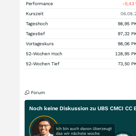
Performance
-0,43
Kurszeit
06.08.
Tageshoch
98,95
P
Tagestief
97,32
P
Vortageskurs
98,06
P
52-Wochen Hoch
128,95
P
52-Wochen Tief
73,50
P
Forum
Noch keine Diskussion zu UBS CMCI CC E