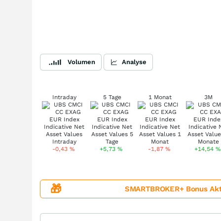
Volumen
Analyse
Intraday
5 Tage
1 Monat
3M
-0,43
%
+5,73
%
-1,87
%
+14,54
%
🎁
SMARTBROKER+ Bonus Aktion