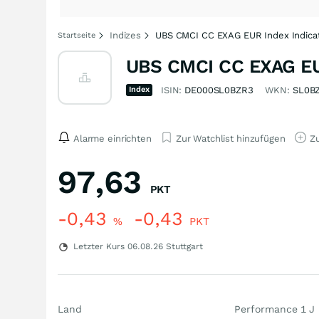
Indizes
UBS CMCI CC EXAG EUR Index Indicat
Startseite
UBS CMCI CC EXAG EUR
Index
ISIN:
DE000SL0BZR3
WKN:
SL0B
Alarme einrichten
Zur Watchlist hinzufügen
Zu
97,63
PKT
-0,43
-0,43
%
PKT
Letzter Kurs
06.08.26
Stuttgart
Land
Performance 1 J