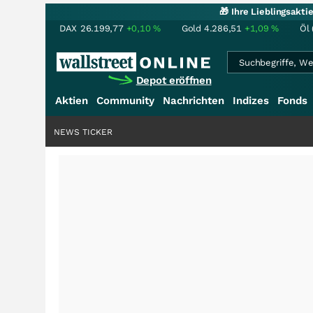
🎁 Ihre Lieblingsakt
DAX
26.199,77
+0,10
%
Gold
4.286,51
+1,09
%
Öl 
Depot eröffnen
Aktien
Community
Nachrichten
Indizes
Fonds
NEWS TICKER