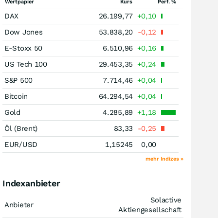
Wertpapier
Kurs
Perf. %
DAX
26.199,77
+0,10
Dow Jones
53.838,20
-0,12
E-Stoxx 50
6.510,96
+0,16
US Tech 100
29.453,35
+0,24
S&P 500
7.714,46
+0,04
Bitcoin
64.294,54
+0,04
Gold
4.285,89
+1,18
Öl (Brent)
83,33
-0,25
EUR/USD
1,15245
0,00
mehr Indizes »
Indexanbieter
Solactive
Anbieter
Aktiengesellschaft