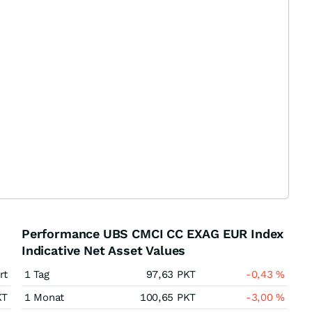
Performance UBS CMCI CC EXAG EUR Index
Indicative Net Asset Values
rt
1 Tag
97,63
PKT
-0,43
%
KT
1 Monat
100,65
PKT
-3,00
%