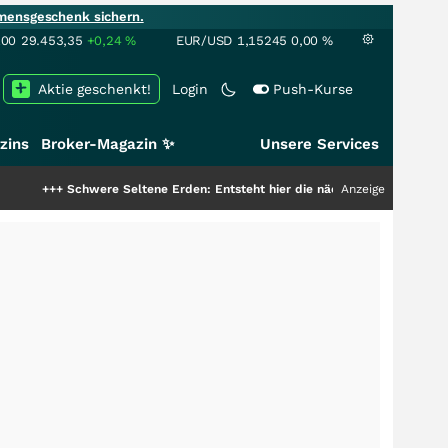
mensgeschenk sichern.
100
29.453,35
+0,24
%
EUR/USD
1,15245
0,00
%
Aktie geschenkt!
Login
Push-Kurse
zins
Broker-Magazin ✨
Unsere Services
hwere Seltene Erden: Entsteht hier die nächste Milliardenstory?
Anzeige
+++