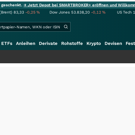
ie geschenkt.
→ Jetzt Depot bei SMARTBROKER+ eröffnen und Willkom
(Brent)
83,33
-0,25
%
Dow Jones
53.838,20
-0,12
%
US Tech 
ETFs
Anleihen
Derivate
Rohstoffe
Krypto
Devisen
Fest
+++
Sc