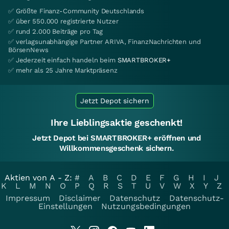
✅ Größte Finanz-Community Deutschlands
✅ über 550.000 registrierte Nutzer
✅ rund 2.000 Beiträge pro Tag
✅ verlagsunabhängige Partner ARIVA, FinanzNachrichten und
BörsenNews
✅ Jederzeit einfach handeln beim
SMARTBROKER+
✅ mehr als 25 Jahre Marktpräsenz
Jetzt Depot sichern
Ihre Lieblingsaktie geschenkt!
Jetzt Depot bei SMARTBROKER+ eröffnen und
Willkommensgeschenk sichern.
Aktien von A - Z:
#
A
B
C
D
E
F
G
H
I
J
K
L
M
N
O
P
Q
R
S
T
U
V
W
X
Y
Z
Impressum
Disclaimer
Datenschutz
Datenschutz-
Einstellungen
Nutzungsbedingungen