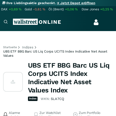
🎁 Ihre Lieblingsaktie geschenkt.
→ Jetzt Depot eröffnen
DAX
+0,69
%
Gold
-0,61
%
Öl (Brent)
+0,06
%
Dow Jones
+0,25
%
Indizes
Startseite
UBS ETF BBG Barc US Liq Corps UCITS Index Indicative Net Asset
Values
UBS ETF BBG Barc US Liq
Corps UCITS Index
Indicative Net Asset
Values Index
Index
WKN:
SLA7CQ
Alarme
Zur Watchlist
Zum Portfolio