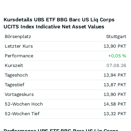
Kursdetails UBS ETF BBG Barc US Liq Corps
UCITS Index Indicative Net Asset Values
Börsenplatz
Stuttgart
Letzter Kurs
13,90
PKT
Performance
+0,05
%
Kurszeit
07.08.26
Tageshoch
13,94
PKT
Tagestief
13,87
PKT
Vortageskurs
13,90
PKT
52-Wochen Hoch
14,58
PKT
52-Wochen Tief
13,32
PKT
Performance UBS ETF BBG Barc US Liq Corps