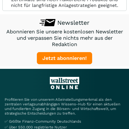
nicht für langfristige Anlagestrategien geeignet.
Newsletter
Abonnieren Sie unsere kostenlosen Newsletter
und verpassen Sie nichts mehr aus der
Redaktion
Jetzt abonnieren!
Profitieren Sie von unserem Alleinstellungsmerkmal als den
zentralen verlagsunabhängigen Wissens-Hub für einen aktuellen
und fundierten Zugang in die Börsen- und Wirtschaftswelt, um
strategische Entscheidungen zu treffen.
✅ Größte Finanz-Community Deutschlands
✅ über 550.000 registrierte Nutzer