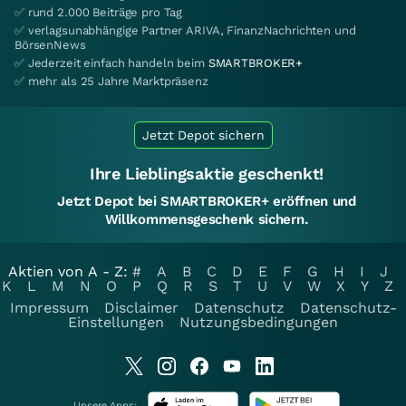
✅ rund 2.000 Beiträge pro Tag
✅ verlagsunabhängige Partner ARIVA, FinanzNachrichten und
BörsenNews
✅ Jederzeit einfach handeln beim
SMARTBROKER+
✅ mehr als 25 Jahre Marktpräsenz
Jetzt Depot sichern
Ihre Lieblingsaktie geschenkt!
Jetzt Depot bei SMARTBROKER+ eröffnen und
Willkommensgeschenk sichern.
Aktien von A - Z:
#
A
B
C
D
E
F
G
H
I
J
K
L
M
N
O
P
Q
R
S
T
U
V
W
X
Y
Z
Impressum
Disclaimer
Datenschutz
Datenschutz-
Einstellungen
Nutzungsbedingungen
Unsere Apps: