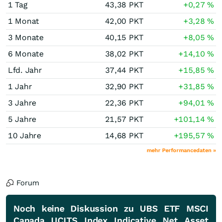
1 Tag
43,38
PKT
+0,27
%
1 Monat
42,00
PKT
+3,28
%
3 Monate
40,15
PKT
+8,05
%
6 Monate
38,02
PKT
+14,10
%
Lfd. Jahr
37,44
PKT
+15,85
%
1 Jahr
32,90
PKT
+31,85
%
3 Jahre
22,36
PKT
+94,01
%
5 Jahre
21,57
PKT
+101,14
%
10 Jahre
14,68
PKT
+195,57
%
mehr Performancedaten »
Forum
Noch keine Diskussion zu UBS ETF MSCI
Canada UCITS Index Indicative Net Asset