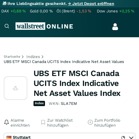
🎁 Ihre Lieblingsaktie geschenkt.
→ Jetzt Depot eröffnen
DAX
+0,69
%
Gold
0,00
%
Öl (Brent)
-1,53
%
Dow Jones
+0,25
%
Indizes
Startseite
UBS ETF MSCI Canada UCITS Index Indicative Net Asset Values
UBS ETF MSCI Canada
UCITS Index Indicative
Net Asset Values Index
Index
WKN:
SLA7EM
Alarme
Zur Watchlist
Zum Portfolio
einrichten
hinzufügen
hinzufügen
Stuttgart