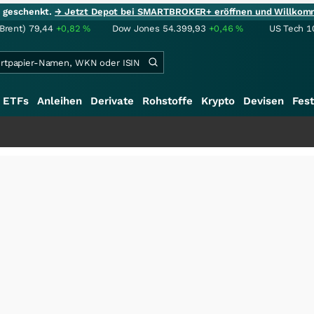
ie geschenkt.
→ Jetzt Depot bei SMARTBROKER+ eröffnen und Willkom
(Brent)
79,44
+0,82
%
Dow Jones
54.399,93
+0,46
%
US Tech 1
ETFs
Anleihen
Derivate
Rohstoffe
Krypto
Devisen
Fest
+++
S