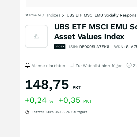
Indizes
UBS ETF MSCI EMU Socially Responsib
Startseite
UBS ETF MSCI EMU Soc
Asset Values Index
Index
ISIN:
DE000SLA7FK6
WKN:
SLA7
Alarme einrichten
Zur Watchlist hinzufügen
Zu
148,75
PKT
+0,24
+0,35
%
PKT
Letzter Kurs
05.08.26
Stuttgart