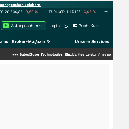
mensgeschenk sichern.
00
29.530,86
-0,69
%
EUR/USD
1,15486
-0,05
%
Aktie geschenkt!
Login
Push-Kurse
zins
Broker-Magazin ✨
Unsere Services
alesCloser Technologies: Einzigartige Leistung zieht die Top-Dogs an!
Anzeige
+++