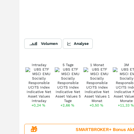
Volumen
Analyse
Intraday
5 Tage
1 Monat
3M
+0,24
%
+2,66
%
+0,50
%
+11,33
%
🎁
SMARTBROKER+ Bonus Aktion