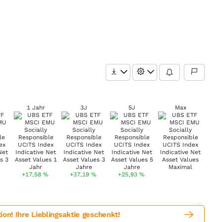
1 Jahr
3J
5J
Max
+17,58
%
+37,19
%
+25,93
%
! Ihre Lieblingsaktie geschenkt!