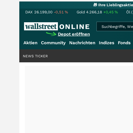
🎁 Ihre Lieblingsakt
DAX
26.199,00
-0,51
%
Gold
4.266,18
+0,45
%
Öl 
Depot eröffnen
Aktien
Community
Nachrichten
Indizes
Fonds
NEWS TICKER