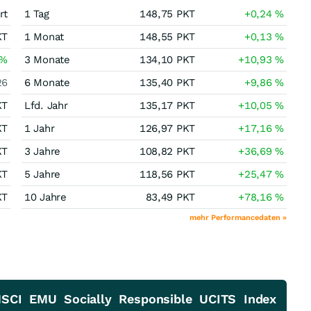
rt
1 Tag
148,75
PKT
+0,24
%
KT
1 Monat
148,55
PKT
+0,13
%
%
3 Monate
134,10
PKT
+10,93
%
26
6 Monate
135,40
PKT
+9,86
%
KT
Lfd. Jahr
135,17
PKT
+10,05
%
KT
1 Jahr
126,97
PKT
+17,16
%
KT
3 Jahre
108,82
PKT
+36,69
%
KT
5 Jahre
118,56
PKT
+25,47
%
KT
10 Jahre
83,49
PKT
+78,16
%
mehr Performancedaten »
SCI EMU Socially Responsible UCITS Index