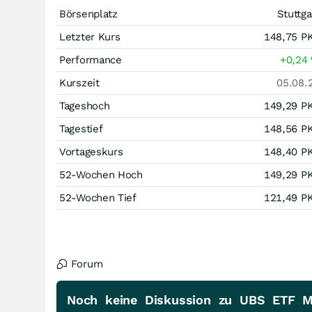
Börsenplatz
Stuttga
Letzter Kurs
148,75
P
Performance
+0,24
Kurszeit
05.08.
Tageshoch
149,29
P
Tagestief
148,56
P
Vortageskurs
148,40
P
52-Wochen Hoch
149,29
P
52-Wochen Tief
121,49
P
Forum
Noch keine Diskussion zu UBS ETF M