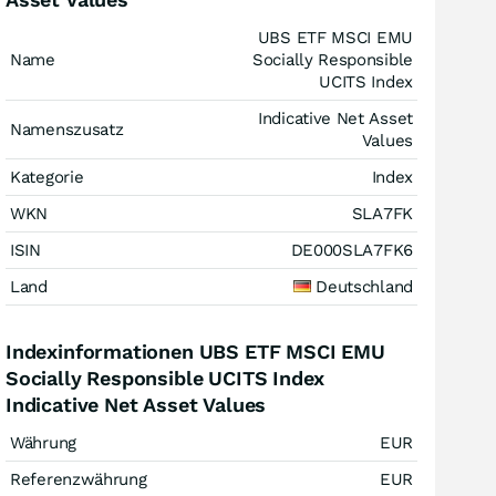
UBS ETF MSCI EMU
Name
Socially Responsible
UCITS Index
Indicative Net Asset
Namenszusatz
Values
Kategorie
Index
WKN
SLA7FK
ISIN
DE000SLA7FK6
Land
Deutschland
Indexinformationen UBS ETF MSCI EMU
Socially Responsible UCITS Index
Indicative Net Asset Values
Währung
EUR
Referenzwährung
EUR