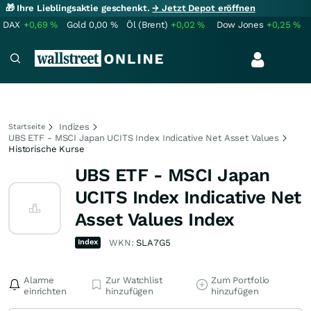
🎁 Ihre Lieblingsaktie geschenkt.
→ Jetzt Depot eröffnen
DAX
+0,69
%
Gold
0,00
%
Öl (Brent)
+0,02
%
Dow Jones
+0,25
%
Indizes
Startseite
UBS ETF - MSCI Japan UCITS Index Indicative Net Asset Values
Historische Kurse
UBS ETF - MSCI Japan
UCITS Index Indicative Net
Asset Values Index
Index
WKN:
SLA7G5
Alarme
Zur Watchlist
Zum Portfolio
einrichten
hinzufügen
hinzufügen