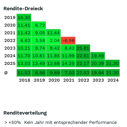
Rendite-Dreieck
2019
16.30
2020
11.41
6.72
2021
11.42
9.05
11.44
2022
6.62
3.58
2.04
-6.56
2023
10.21
8.74
9.42
8.42
25.81
2024
11.70
10.81
11.85
11.99
22.61
19.49
2025
13.03
12.49
13.68
14.25
22.17
20.39
21.30
Ø
11.53
8.56
9.69
7.03
23.53
19.94
21.30
2018
2019
2020
2021
2022
2023
2024
Renditeverteilung
> +50%
Kein Jahr mit entsprechender Performance