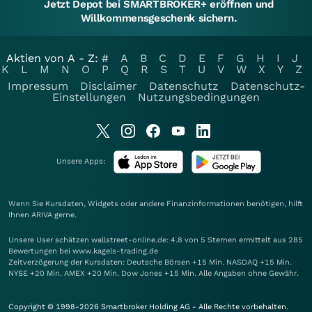
Jetzt Depot bei SMARTBROKER+ eröffnen und
Willkommensgeschenk sichern.
Aktien von A - Z:
#
A
B
C
D
E
F
G
H
I
J
K
L
M
N
O
P
Q
R
S
T
U
V
W
X
Y
Z
Impressum
Disclaimer
Datenschutz
Datenschutz-
Einstellungen
Nutzungsbedingungen
Unsere Apps:
Wenn Sie Kursdaten, Widgets oder andere Finanzinformationen benötigen, hilft
Ihnen
ARIVA
gerne.
Unsere User schätzen wallstreet-online.de: 4.8 von 5 Sternen ermittelt aus 285
Bewertungen bei www.kagels-trading.de
Zeitverzögerung der Kursdaten: Deutsche Börsen +15 Min. NASDAQ +15 Min.
NYSE +20 Min. AMEX +20 Min. Dow Jones +15 Min. Alle Angaben ohne Gewähr.
Copyright © 1998-2026 Smartbroker Holding AG - Alle Rechte vorbehalten.